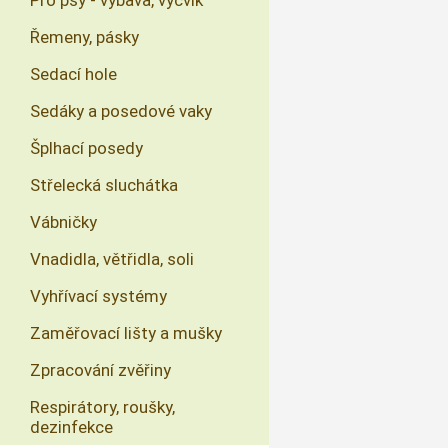
Pro psy - výbava, výcvik
Řemeny, pásky
Sedací hole
Sedáky a posedové vaky
Šplhací posedy
Střelecká sluchátka
Vábničky
Vnadidla, větřidla, soli
Vyhřívací systémy
Zaměřovací lišty a mušky
Zpracování zvěřiny
Respirátory, roušky,
dezinfekce