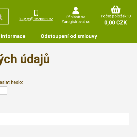
Počet položek: 0
Přihlásit se
kkytyr@seznam.cz
Zaregistrovat se
0,00 CZK
 informace
Odstoupení od smlouvy
ých údajů
aslat heslo: