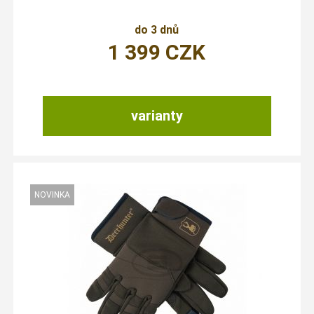
do 3 dnů
1 399
CZK
varianty