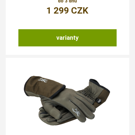
do 3 dnů
1 299
CZK
varianty