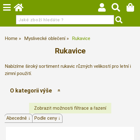
Home
Myslivecké oblečení
Rukavice
Rukavice
Nabízíme široký sortiment rukavic různých velikostí pro letní i
zimní použití.
O kategorii výše
Abecedně ↓
Podle ceny ↓