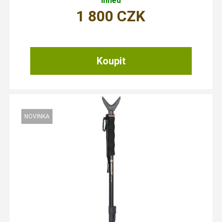
ihned
1 800
CZK