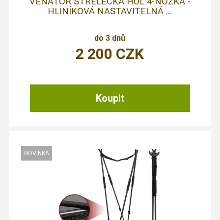
VENATOR STŘELECKÁ HŮL 4-NOŽKA -
HLINÍKOVÁ NASTAVITELNÁ ...
do 3 dnů
2 200
CZK