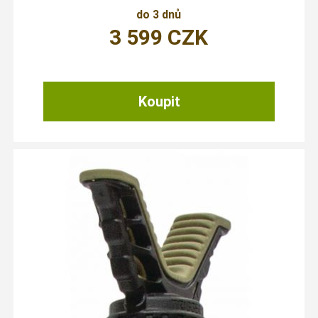
do 3 dnů
3 599
CZK