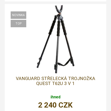
VANGUARD STŘELECKÁ TROJNOŽKA
QUEST T62U 3 V 1
ihned
2 240
CZK