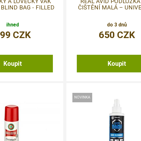
KÝ A LOVECKÝ VAK
REAL AVID PODLOŽKA
BLIND BAG - FILLED
ČIŠTĚNÍ MALÁ – UNIV
ihned
do 3 dnů
699
CZK
650
CZK