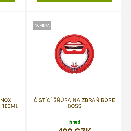
UNOX
ČISTÍCÍ ŠŇŮRA NA ZBRAŇ BORE
 100ML
BOSS
ihned