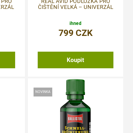
 PRO
REAL AVID PODLOŽKA PRO
ERZÁL
ČIŠTĚNÍ VELKÁ – UNIVERZÁL
ihned
799
CZK