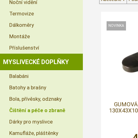
Noční vidění
Termovize
Dálkoměry
Montáže
Příslušenství
MYSLIVECKÉ DOPLŇKY
Balabáni
Batohy a brašny
Bola, přívěsky, odznaky
GUMOVÁ
Čištění a péče o zbraně
130X43X1
Dárky pro myslivce
Kamufláže, pláštěnky