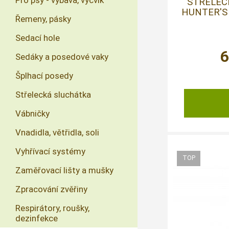
Pro psy - výbava, výcvik
STŘELEC
HUNTER'S 
Řemeny, pásky
Sedací hole
Sedáky a posedové vaky
Šplhací posedy
Střelecká sluchátka
Vábničky
Vnadidla, větřidla, soli
Vyhřívací systémy
Zaměřovací lišty a mušky
Zpracování zvěřiny
Respirátory, roušky,
dezinfekce