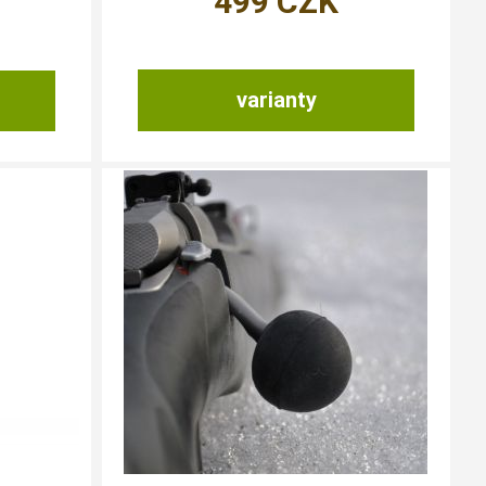
499
CZK
varianty