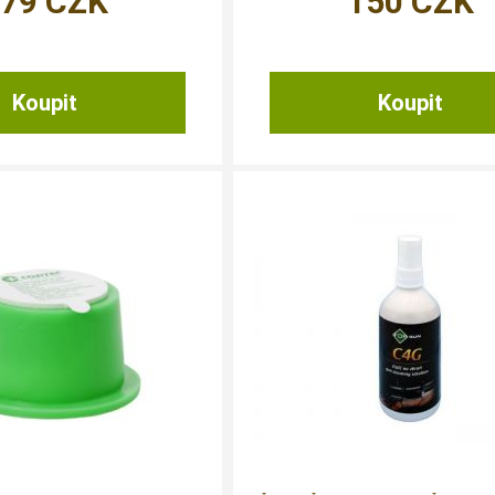
379
CZK
150
CZK