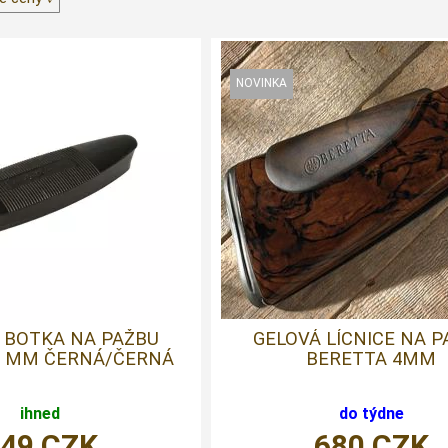
 BOTKA NA PAŽBU
GELOVÁ LÍCNICE NA 
0 MM ČERNÁ/ČERNÁ
BERETTA 4MM
ihned
do týdne
449
CZK
680
CZK