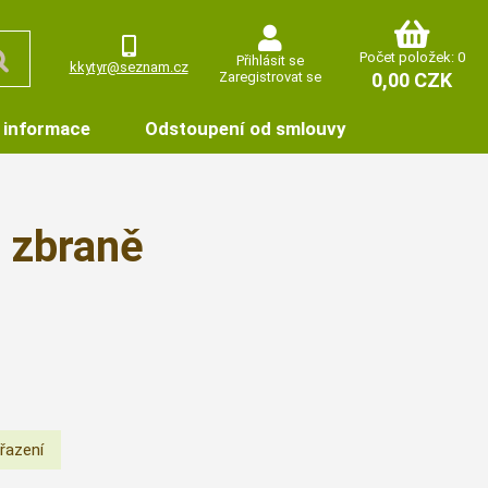
Počet položek: 0
Přihlásit se
kkytyr@seznam.cz
Zaregistrovat se
0,00 CZK
 informace
Odstoupení od smlouvy
o zbraně