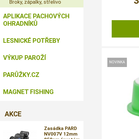
Broky, zápalky, střelivo
APLIKACE PACHOVÝCH
OHRADNÍKŮ
LESNICKÉ POTŘEBY
VÝKUP PAROŽÍ
PARŮŽKY.CZ
MAGNET FISHING
AKCE
Zasádka PARD
NV007V 12mm