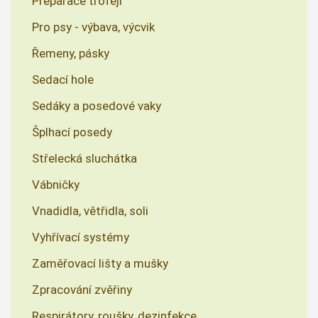
Preparace trofejí
Pro psy - výbava, výcvik
Řemeny, pásky
Sedací hole
Sedáky a posedové vaky
Šplhací posedy
Střelecká sluchátka
Vábničky
Vnadidla, větřidla, soli
Vyhřívací systémy
Zaměřovací lišty a mušky
Zpracování zvěřiny
Respirátory, roušky, dezinfekce