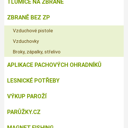
TLUMIČE NA ZBRANĚ
ZBRANĚ BEZ ZP
Vzduchové pistole
Vzduchovky
Broky, zápalky, střelivo
APLIKACE PACHOVÝCH OHRADNÍKŮ
LESNICKÉ POTŘEBY
VÝKUP PAROŽÍ
PARŮŽKY.CZ
MAGNET FISHING