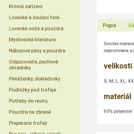
Krmná zařízení
Lovecké a šoulací hole
Popis
Vá
Lovecké nože a pouzdra
Myslivecká literatura
Svrchní materiá
Nábojové pásy a pouzdra
nepromokne a př
Odpuzovače, pachové
velikosti
ohradníky
Pěněženky, dokladovky
S, M, L, XL, X
Podložky pod trofeje
materiál
Potřeby do revíru
65% polyester
Pouzdra na zbraně
Preparace trofejí