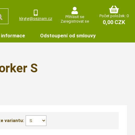
Počet položek: 0
Přihlásit se
kkytyr@seznam.cz
Zaregistrovat se
0,00 CZK
 informace
Odstoupení od smlouvy
orker S
e variantu: