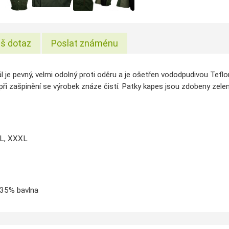
š dotaz
Poslat známénu
l je pevný, velmi odolný proti oděru a je ošetřen vododpudivou Tefl
i zašpinění se výrobek znáze čistí. Patky kapes jsou zdobeny zeleno
XL, XXXL
 35% bavlna