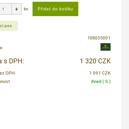
ks
108035001
e:
 s DPH:
1 320 CZK
ez DPH:
1 091 CZK
nost:
ihned
( S )