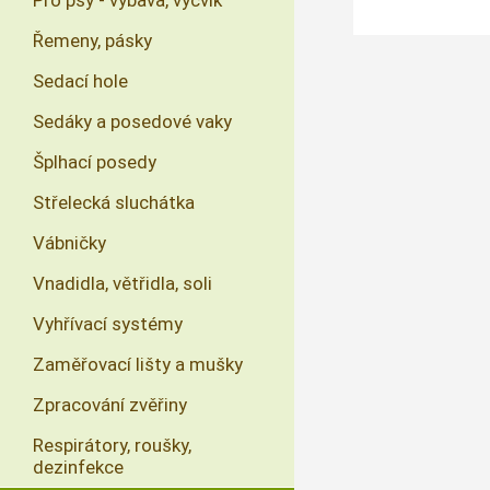
Pro psy - výbava, výcvik
Řemeny, pásky
Sedací hole
Sedáky a posedové vaky
Šplhací posedy
Střelecká sluchátka
Vábničky
Vnadidla, větřidla, soli
Vyhřívací systémy
Zaměřovací lišty a mušky
Zpracování zvěřiny
Respirátory, roušky,
dezinfekce