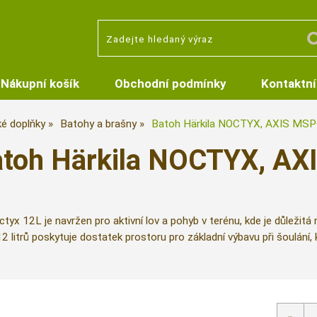
Nákupní košík
Obchodní podmínky
Kontaktní
ké doplňky
Batohy a brašny
Batoh Härkila NOCTYX, AXIS MSP®
toh Härkila NOCTYX, AX
tyx 12L je navržen pro aktivní lov a pohyb v terénu, kde je důležit
2 litrů poskytuje dostatek prostoru pro základní výbavu při šoulán