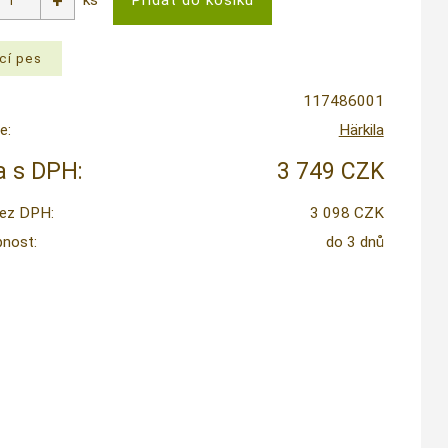
117486001
e:
Härkila
 s DPH:
3 749 CZK
ez DPH:
3 098 CZK
nost:
do 3 dnů