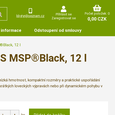
Počet položek: 0
Přihlásit se
kkytyr@seznam.cz
Zaregistrovat se
0,00 CZK
 informace
Odstoupení od smlouvy
Black, 12 l
IS MSP®Black, 12 l
á nízká hmotnost, kompaktní rozměry a praktické uspořádání
í, krátkých loveckých výpravách nebo při dynamickém pohybu v
ks