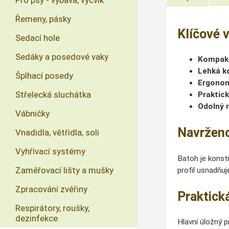
Pro psy - výbava, výcvik
Řemeny, pásky
Klíčové 
Sedací hole
Sedáky a posedové vaky
Kompakt
Lehká k
Šplhací posedy
Ergonom
Střelecká sluchátka
Praktic
Odolný 
Vábničky
Navrženo
Vnadidla, větřidla, soli
Vyhřívací systémy
Batoh je konst
Zaměřovací lišty a mušky
profil usnadňuj
Zpracování zvěřiny
Praktick
Respirátory, roušky,
dezinfekce
Hlavní úložný p