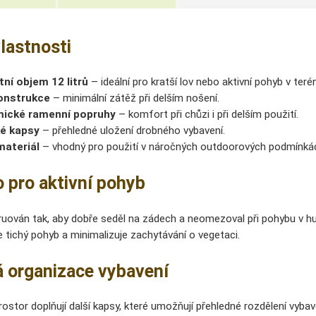
vlastnosti
ní objem 12 litrů
– ideální pro kratší lov nebo aktivní pohyb v teré
onstrukce
– minimální zátěž při delším nošení.
ické ramenní popruhy
– komfort při chůzi i při delším použití.
ké kapsy
– přehledné uložení drobného vybavení.
materiál
– vhodný pro použití v náročných outdoorových podmínká
 pro aktivní pohyb
ruován tak, aby dobře seděl na zádech a neomezoval při pohybu v 
e tichý pohyb a minimalizuje zachytávání o vegetaci.
á organizace vybavení
rostor doplňují další kapsy, které umožňují přehledné rozdělení vybav