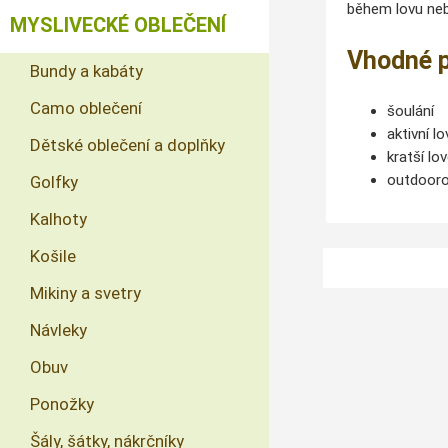
během lovu neb
MYSLIVECKÉ OBLEČENÍ
Vhodné p
Bundy a kabáty
Camo oblečení
šoulání
aktivní lo
Dětské oblečení a doplňky
kratší lo
outdooro
Golfky
Kalhoty
Košile
Mikiny a svetry
Návleky
Obuv
Ponožky
Šály, šátky, nákrčníky