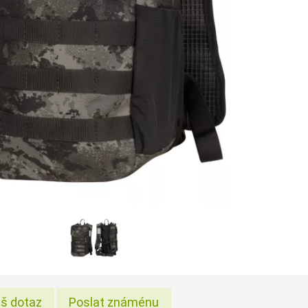
š dotaz
Poslat známénu