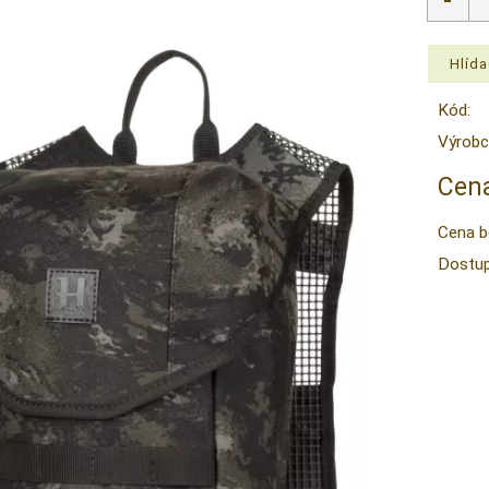
Kód:
Výrobc
Cena
Cena b
Dostup