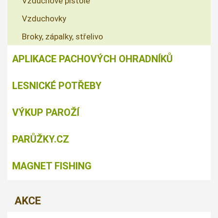
Vzduchové pistole
Vzduchovky
Broky, zápalky, střelivo
APLIKACE PACHOVÝCH OHRADNÍKŮ
LESNICKÉ POTŘEBY
VÝKUP PAROŽÍ
PARŮŽKY.CZ
MAGNET FISHING
AKCE