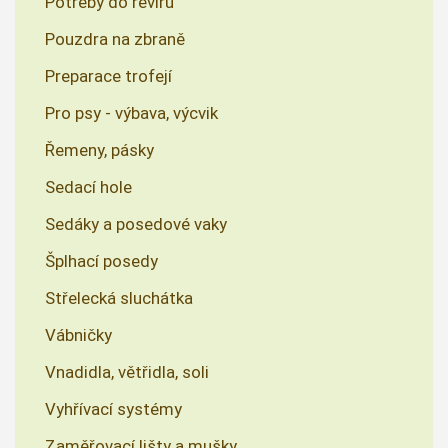
Potřeby do revíru
Pouzdra na zbraně
Preparace trofejí
Pro psy - výbava, výcvik
Řemeny, pásky
Sedací hole
Sedáky a posedové vaky
Šplhací posedy
Střelecká sluchátka
Vábničky
Vnadidla, větřidla, soli
Vyhřívací systémy
Zaměřovací lišty a mušky