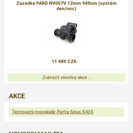
Zasádka PARD NV007V 12mm 940nm (systém
den/noc)
11 480 CZK
Zobrazit všechny akce ...
AKCE
Termovizní monokulár Pixfra Sirius S435