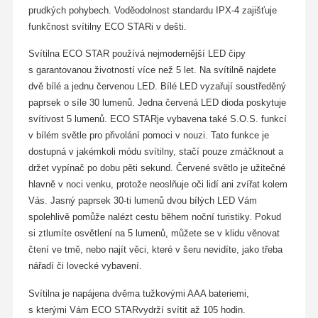
prudkých pohybech. Voděodolnost standardu IPX-4 zajišťuje
funkčnost svítilny ECO STARi v dešti.
Svítilna ECO STAR používá nejmodernější LED čipy
s garantovanou životností více než 5 let. Na svítilně najdete
dvě bílé a jednu červenou LED. Bílé LED vyzařují soustředěný
paprsek o síle 30 lumenů. Jedna červená LED dioda poskytuje
svítivost 5 lumenů. ECO STARje vybavena také S.O.S. funkcí
v bílém světle pro přivolání pomoci v nouzi. Tato funkce je
dostupná v jakémkoli módu svítilny, stačí pouze zmáčknout a
držet vypínač po dobu pěti sekund. Červené světlo je užitečné
hlavně v noci venku, protože neoslňuje oči lidí ani zvířat kolem
Vás. Jasný paprsek 30-ti lumenů dvou bílých LED Vám
spolehlivě pomůže nalézt cestu během noční turistiky. Pokud
si ztlumíte osvětlení na 5 lumenů, můžete se v klidu věnovat
čtení ve tmě, nebo najít věci, které v šeru nevidíte, jako třeba
nářadí či lovecké vybavení.
Svítilna je napájena dvěma tužkovými AAA bateriemi,
s kterými Vám ECO STARvydrží svítit až 105 hodin.