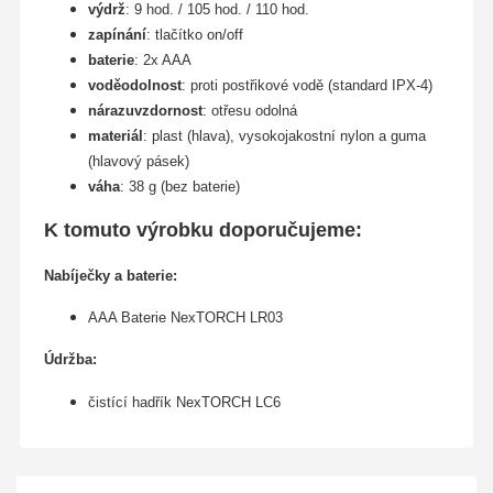
výdrž
: 9 hod. / 105 hod. / 110 hod.
zapínání
: tlačítko on/off
baterie
: 2x AAA
voděodolnost
: proti postřikové vodě (standard IPX-4)
nárazuvzdornost
: otřesu odolná
materiál
: plast (hlava), vysokojakostní nylon a guma
(hlavový pásek)
váha
: 38 g (bez baterie)
K tomuto výrobku doporučujeme:
Nabíječky a baterie
:
AAA Baterie NexTORCH LR03
Údržba:
čistící hadřík NexTORCH LC6