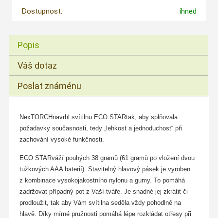
Dostupnost:
ihned
Popis
Váš dotaz
Poslat známénu
NexTORCHnavrhl svítilnu ECO STARtak, aby splňovala
požadavky současnosti, tedy „lehkost a jednoduchost“ při
zachování vysoké funkčnosti.
ECO STARváží pouhých 38 gramů (61 gramů po vložení dvou
tužkových AAA baterií). Stavitelný hlavový pásek je vyroben
z kombinace vysokojakostního nylonu a gumy. To pomáhá
zadržovat případný pot z Vaší tváře. Je snadné jej zkrátit či
prodloužit, tak aby Vám svítilna seděla vždy pohodlně na
hlavě. Díky mírné pružnosti pomáhá lépe rozkládat otřesy při