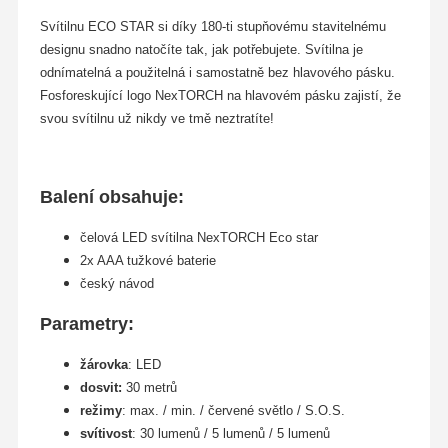
Svítilnu ECO STAR si díky 180-ti stupňovému stavitelnému
designu snadno natočíte tak, jak potřebujete. Svítilna je
odnímatelná a použitelná i samostatně bez hlavového pásku.
Fosforeskující logo NexTORCH na hlavovém pásku zajistí, že
svou svítilnu už nikdy ve tmě neztratíte!
Balení obsahuje:
čelová LED svítilna NexTORCH Eco star
2x AAA tužkové baterie
český návod
Parametry:
žárovka
: LED
dosvit:
30 metrů
režimy
: max. / min. / červené světlo / S.O.S.
svítivost
: 30 lumenů / 5 lumenů / 5 lumenů