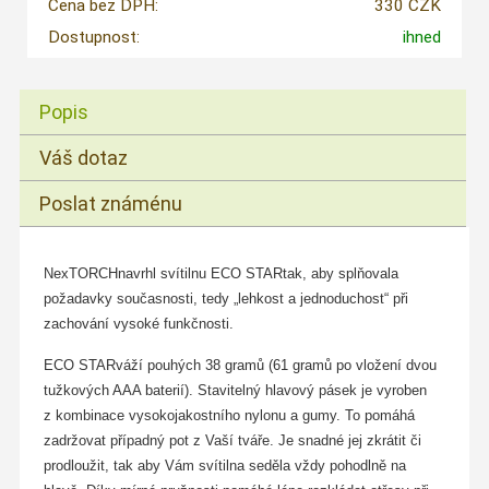
Cena bez DPH:
330 CZK
Dostupnost:
ihned
Popis
Váš dotaz
Poslat známénu
NexTORCHnavrhl svítilnu ECO STARtak, aby splňovala
požadavky současnosti, tedy „lehkost a jednoduchost“ při
zachování vysoké funkčnosti.
ECO STARváží pouhých 38 gramů (61 gramů po vložení dvou
tužkových AAA baterií). Stavitelný hlavový pásek je vyroben
z kombinace vysokojakostního nylonu a gumy. To pomáhá
zadržovat případný pot z Vaší tváře. Je snadné jej zkrátit či
prodloužit, tak aby Vám svítilna seděla vždy pohodlně na