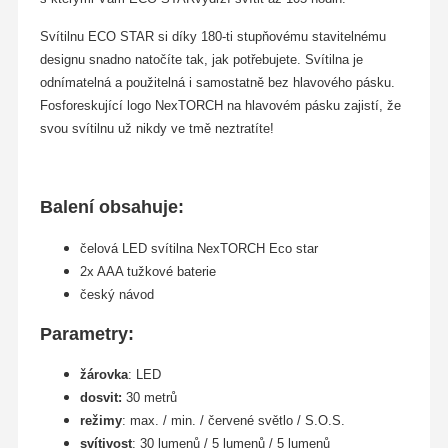
Svítilnu ECO STAR si díky 180-ti stupňovému stavitelnému
designu snadno natočíte tak, jak potřebujete. Svítilna je
odnímatelná a použitelná i samostatně bez hlavového pásku.
Fosforeskující logo NexTORCH na hlavovém pásku zajistí, že
svou svítilnu už nikdy ve tmě neztratíte!
Balení obsahuje:
čelová LED svítilna NexTORCH Eco star
2x AAA tužkové baterie
český návod
Parametry:
žárovka
: LED
dosvit:
30 metrů
režimy
: max. / min. / červené světlo / S.O.S.
svítivost
: 30 lumenů / 5 lumenů / 5 lumenů