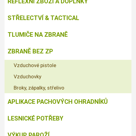
REFLEXNÍ ZBOŽÍ A DOPLŇKY
STŘELECTVÍ & TACTICAL
TLUMIČE NA ZBRANĚ
ZBRANĚ BEZ ZP
Vzduchové pistole
Vzduchovky
Broky, zápalky, střelivo
APLIKACE PACHOVÝCH OHRADNÍKŮ
LESNICKÉ POTŘEBY
VÝKUP PAROŽÍ