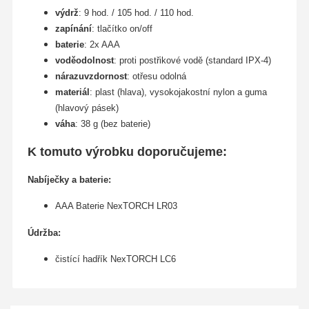
výdrž
: 9 hod. / 105 hod. / 110 hod.
zapínání
: tlačítko on/off
baterie
: 2x AAA
voděodolnost
: proti postřikové vodě (standard IPX-4)
nárazuvzdornost
: otřesu odolná
materiál
: plast (hlava), vysokojakostní nylon a guma
(hlavový pásek)
váha
: 38 g (bez baterie)
K tomuto výrobku doporučujeme:
Nabíječky a baterie
:
AAA Baterie NexTORCH LR03
Údržba:
čistící hadřík NexTORCH LC6