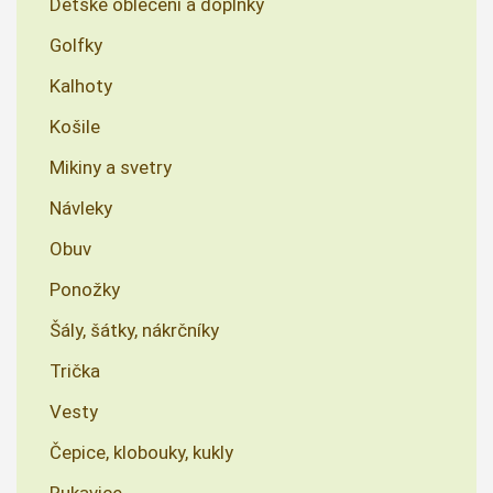
Dětské oblečení a doplňky
Golfky
Kalhoty
Košile
Mikiny a svetry
Návleky
Obuv
Ponožky
Šály, šátky, nákrčníky
Trička
Vesty
Čepice, klobouky, kukly
Rukavice