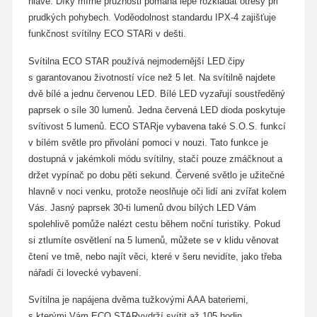
hlavě. Díky mírné pružnosti pomáhá lépe rozkládat otřesy při
prudkých pohybech. Voděodolnost standardu IPX-4 zajišťuje
funkčnost svítilny ECO STARi v dešti.
Svítilna ECO STAR používá nejmodernější LED čipy
s garantovanou životností více než 5 let. Na svítilně najdete
dvě bílé a jednu červenou LED. Bílé LED vyzařují soustředěný
paprsek o síle 30 lumenů. Jedna červená LED dioda poskytuje
svítivost 5 lumenů. ECO STARje vybavena také S.O.S. funkcí
v bílém světle pro přivolání pomoci v nouzi. Tato funkce je
dostupná v jakémkoli módu svítilny, stačí pouze zmáčknout a
držet vypínač po dobu pěti sekund. Červené světlo je užitečné
hlavně v noci venku, protože neoslňuje oči lidí ani zvířat kolem
Vás. Jasný paprsek 30-ti lumenů dvou bílých LED Vám
spolehlivě pomůže nalézt cestu během noční turistiky. Pokud
si ztlumíte osvětlení na 5 lumenů, můžete se v klidu věnovat
čtení ve tmě, nebo najít věci, které v šeru nevidíte, jako třeba
nářadí či lovecké vybavení.
Svítilna je napájena dvěma tužkovými AAA bateriemi,
s kterými Vám ECO STARvydrží svítit až 105 hodin.