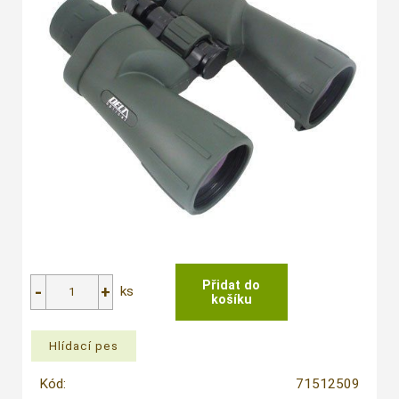
ks
Kód:
71512509