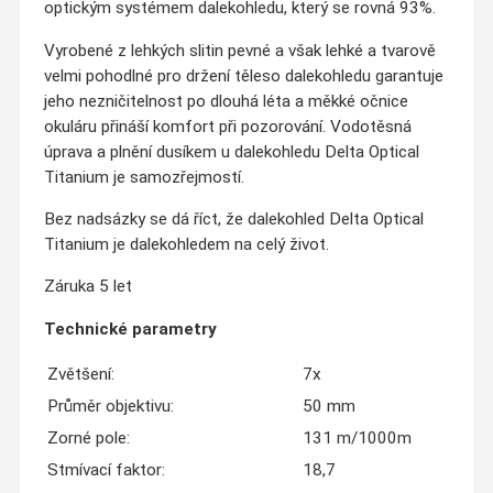
optickým systémem dalekohledu, který se rovná 93%.
Vyrobené z lehkých slitin pevné a však lehké a tvarově
velmi pohodlné pro držení těleso dalekohledu garantuje
jeho nezničitelnost po dlouhá léta a měkké očnice
okuláru přináší komfort při pozorování. Vodotěsná
úprava a plnění dusíkem u dalekohledu Delta Optical
Titanium je samozřejmostí.
Bez nadsázky se dá říct, že dalekohled Delta Optical
Titanium je dalekohledem na celý život.
Záruka 5 let
Technické parametry
Zvětšení:
7x
Průměr objektivu:
50 mm
Zorné pole:
131 m/1000m
Stmívací faktor:
18,7