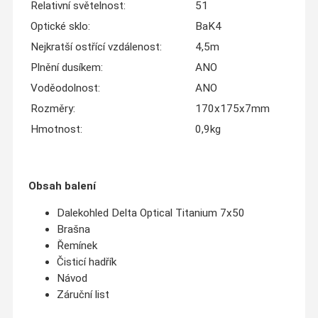
Relativní světelnost:
51
Optické sklo:
BaK4
Nejkratší ostřící vzdálenost:
4,5m
Plnění dusíkem:
ANO
Voděodolnost:
ANO
Rozměry:
170x175x7mm
Hmotnost:
0,9kg
Obsah balení
Dalekohled Delta Optical Titanium 7х50
Brašna
Řemínek
Čisticí hadřík
Návod
Záruční list