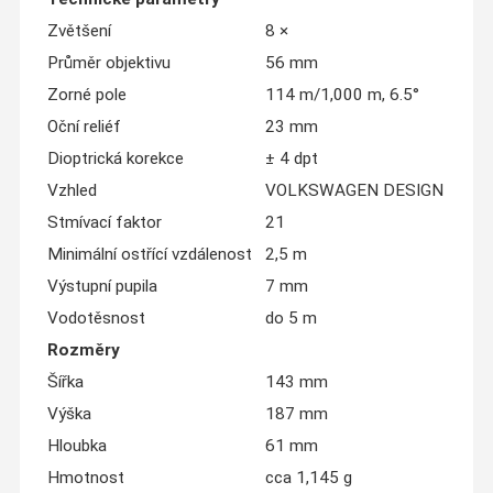
Zvětšení
8 ×
Průměr objektivu
56 mm
Zorné pole
114 m/1,000 m, 6.5°
Oční reliéf
23 mm
Dioptrická korekce
± 4 dpt
Vzhled
VOLKSWAGEN DESIGN
Stmívací faktor
21
Minimální ostřící vzdálenost
2,5 m
Výstupní pupila
7 mm
Vodotěsnost
do 5 m
Rozměry
Šířka
143 mm
Výška
187 mm
Hloubka
61 mm
Hmotnost
cca 1,145 g