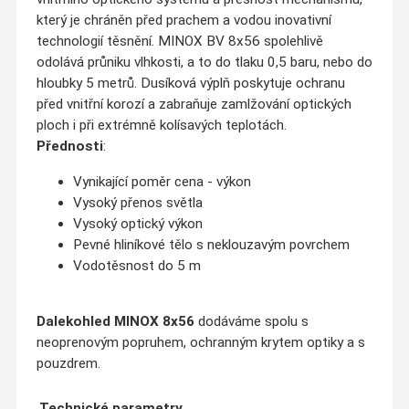
který je chráněn před prachem a vodou inovativní
technologií těsnění. MINOX BV 8x56 spolehlivě
odolává průniku vlhkosti, a to do tlaku 0,5 baru, nebo do
hloubky 5 metrů. Dusíková výplň poskytuje ochranu
před vnitřní korozí a zabraňuje zamlžování optických
ploch i při extrémně kolísavých teplotách.
Přednosti
:
Vynikající poměr cena - výkon
Vysoký přenos světla
Vysoký optický výkon
Pevné hliníkové tělo s neklouzavým povrchem
Vodotěsnost do 5 m
Dalekohled MINOX 8x56
dodáváme spolu s
neoprenovým popruhem, ochranným krytem optiky a s
pouzdrem.
Technické parametry