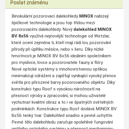
Poslat známénu
Binokulární pozorovací dalekohledy
MINOX
nabízejí
špičkové technologie a jsou top třídou mezi
pozorovacími dalekohledy. Nový
dalekohled MINOX
BV 8x56
využívá nejnovější technologie od Wetzlar,
které ocení zejména ti, kteří mají rádi lov, pozorování
přírody při úplňku měsíce, nebo v šeru. Díky nízké
hmotnosti je MINOX BV 8x56 ideálním společníkem
pro myslivce, lovce a pozorovatele fauny a flóry.
Nové optické systémy s mnohovrstvenou optikou
minimalizují odrážení a zajišťují vynikající vysoký přenos
světla pro přirozené barvy pozorovaného objektu. Díky
konstrukci typu Roof s vysokou náročností na
přesnost výroby a zpracování, si mohou uživatelé
vychutnat kvalitní obraz a to i ve špatných světelných
podmínkách. Konstrukce typu Roof dodává MINOX BV
8x56 tenký tvar. Dalekohled snadno a pevně uchytíte.
Pevné tělo dalekohledu zaručuje spolehlivé fungování
vnitřního optického systému a přesnost mechanismu,