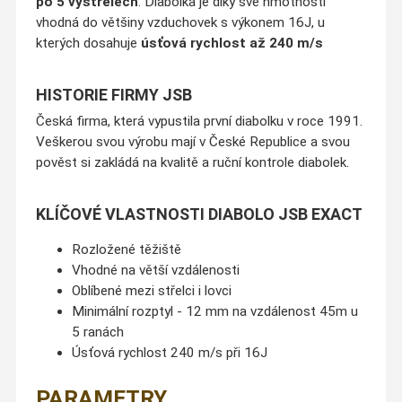
po 5 výstřelech
. Diabolka je díky své hmotnosti
vhodná do většiny vzduchovek s výkonem 16J, u
kterých dosahuje
úsťová rychlost až 240 m/s
HISTORIE FIRMY JSB
Česká firma, která vypustila první diabolku v roce 1991.
Veškerou svou výrobu mají v České Republice a svou
pověst si zakládá na kvalitě a ruční kontrole diabolek.
KLÍČOVÉ VLASTNOSTI DIABOLO JSB EXACT
Rozložené těžiště
Vhodné na větší vzdálenosti
Oblíbené mezi střelci i lovci
Minimální rozptyl - 12 mm na vzdálenost 45m u
5 ranách
Úsťová rychlost 240 m/s při 16J
PARAMETRY