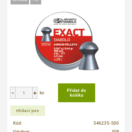
ks
Kód:
546235-500
Výrobce:
JSB