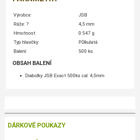
Výrobce:
JSB
Ráže:
?
4,5 mm
Hmotnost:
0.547 g
Typ hlavičky:
Půlkulatá
Balení:
500 ks
OBSAH BALENÍ
Diabolky JSB Exact 500ks cal. 4,5mm
DÁRKOVÉ POUKAZY