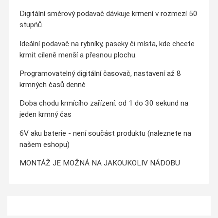
Digitální směrový podavač dávkuje krmení v rozmezí 50
stupńů.
Ideální podavač na rybníky, paseky či místa, kde chcete
krmit cíleně menší a přesnou plochu.
Programovatelný digitální časovač, nastavení až 8
krmných časů denně
Doba chodu krmícího zařízení: od 1 do 30 sekund na
jeden krmný čas
6V
aku
baterie - není součást produktu (naleznete na
našem eshopu)
MONTÁŽ JE MOŽNÁ NA JAKOUKOLIV NÁDOBU