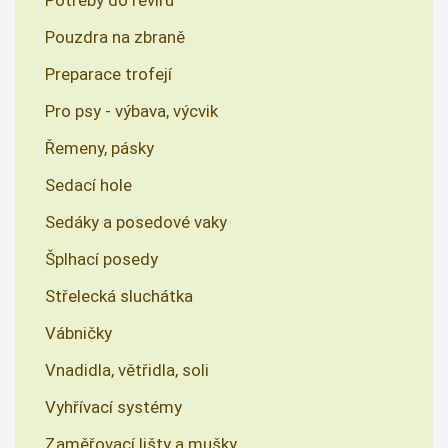
Pouzdra na zbraně
Preparace trofejí
Pro psy - výbava, výcvik
Řemeny, pásky
Sedací hole
Sedáky a posedové vaky
Šplhací posedy
Střelecká sluchátka
Vábničky
Vnadidla, větřidla, soli
Vyhřívací systémy
Zaměřovací lišty a mušky