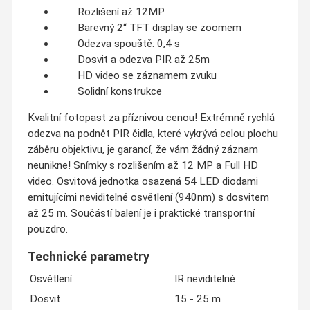
Rozlišení až 12MP
Barevný 2“ TFT display se zoomem
Odezva spouště: 0,4 s
Dosvit a odezva PIR až 25m
HD video se záznamem zvuku
Solidní konstrukce
Kvalitní fotopast za příznivou cenou! Extrémně rychlá
odezva na podnět PIR čidla, které vykrývá celou plochu
záběru objektivu, je garancí, že vám žádný záznam
neunikne! Snímky s rozlišením až 12 MP a Full HD
video. Osvitová jednotka osazená 54 LED diodami
emitujícími neviditelné osvětlení (940nm) s dosvitem
až 25 m. Součástí balení je i praktické transportní
pouzdro.
Technické parametry
Osvětlení
IR neviditelné
Dosvit
15 - 25 m