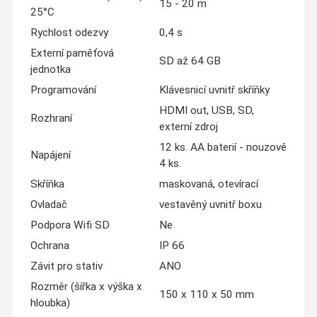
15 - 20 m
25°C
Rychlost odezvy
0,4 s
Externí paměťová
SD až 64 GB
jednotka
Programování
Klávesnicí uvnitř skříňky
HDMI out, USB, SD,
Rozhraní
externí zdroj
12 ks. AA baterií - nouzově
Napájení
4 ks.
Skříňka
maskovaná, otevírací
Ovladač
vestavěný uvnitř boxu
Podpora Wifi SD
Ne
Ochrana
IP 66
Závit pro stativ
ANO
Rozměr (šířka x výška x
150 x 110 x 50 mm
hloubka)