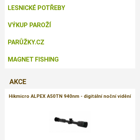
LESNICKÉ POTŘEBY
VÝKUP PAROŽÍ
PARŮŽKY.CZ
MAGNET FISHING
AKCE
Hikmicro ALPEX A50TN 940nm - digitální noční vidění