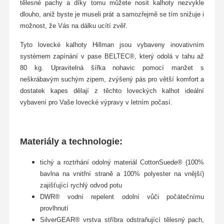
tělesné pachy a díky tomu můžete nosit kalhoty nezvykle
dlouho, aniž byste je museli prát a samozřejmě se tím snižuje i
možnost, že Vás na dálku ucítí zvěř.
Tyto lovecké kalhoty Hillman jsou vybaveny inovativním
systémem zapínání v pase BELTEC®, který odolá v tahu až
80 kg. Upravitelná šířka nohavic pomocí manžet s
neškrábavým suchým zipem, zvýšený pás pro větší komfort a
dostatek kapes dělají z těchto loveckých kalhot ideální
vybavení pro Vaše lovecké výpravy v letním počasí.
Materiály a technologie:
tichý a roztrhání odolný materiál CottonSuede® (100%
bavlna na vnitřní straně a 100% polyester na vnější)
zajišťující rychlý odvod potu
DWR® vodní repelent odolní vůči počátečnímu
provlhnutí
SilverGEAR® vrstva stříbra odstraňující tělesný pach,