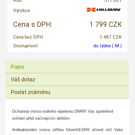
Kód:
517 001
Výrobce:
Cena s DPH:
1 799 CZK
Cena bez DPH:
1 487 CZK
Dostupnost:
do týdne
( M )
Popis
Váš dotaz
Poslat známénu
Ochranná vrstva vodního repelentu DWR® Vás spolehlivě
ochrání před začínajícím deštěm.
Antibakteriální vrstva stříbra SilverGEAR® účinně ničí Vaše