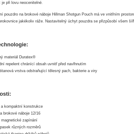
 je při lovu neocenitelné.
í pouzdro na brokové náboje Hillman Shotgun Pouch má ve vnitřním prostoru 
 brokovnice jakékoliv ráže. Nastavitelný úchyt pouzdra se přizpůsobí všem š
technologie:
ný materiál Duratex®
í repelent chránící obsah uvnitř před navlhnutím
titanová vrstva odstraňující tělesný pach, bakterie a viry
osti:
á a kompaktní konstrukce
na brokové náboje 12/16
é magnetické zapínání
opasek různých rozměrů
stická tkanina držáků nábojů