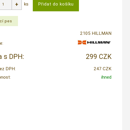
ks
2105 HILLMAN
e:
 s DPH:
299 CZK
ez DPH:
247 CZK
nost:
ihned