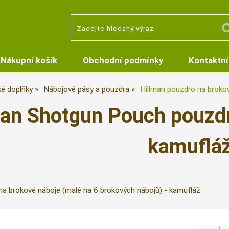
Nákupní košík
Obchodní podmínky
Kontaktní
ké doplňky
Nábojové pásy a pouzdra
Hillman pouzdro na brokov
man Shotgun Pouch pouzdr
kamuflá
na brokové náboje (malé na 6 brokových nábojů) - kamufláž