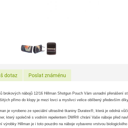
š dotaz
Poslat známénu
ů brokových nábojů 12/16 Hillman Shotgun Pouch Vám usnadní přenášení střel
itých přímo do klopy je mezi lovci a myslivci velice oblíbený především dí
man je vyrobeno ze speciální ultrasilné tkaniny Duratex®, která je odolná vůči
er, který společně s vodním repelentem DWR® chrání Vaše náboje před navlhn
ní výrobky Hillman je i toto pouzdro na náboje vybaveno vrstvou biologického ti