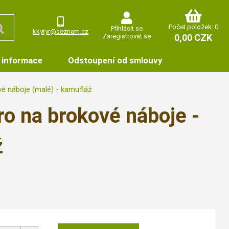
Počet položek: 0
Přihlásit se
kkytyr@seznam.cz
Zaregistrovat se
0,00 CZK
 informace
Odstoupení od smlouvy
é náboje (malé) - kamufláž
o na brokové náboje -
ž