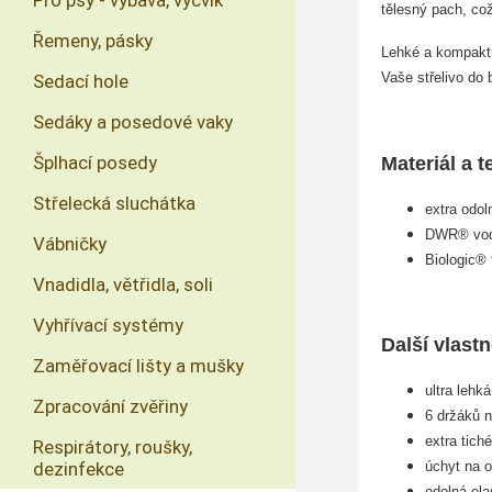
Pro psy - výbava, výcvik
tělesný pach, což
Řemeny, pásky
Lehké a kompaktn
Vaše střelivo do
Sedací hole
Sedáky a posedové vaky
Šplhací posedy
Materiál a 
Střelecká sluchátka
extra odol
DWR® vodn
Vábničky
Biologic® 
Vnadidla, větřidla, soli
Vyhřívací systémy
Další vlastn
Zaměřovací lišty a mušky
ultra lehk
Zpracování zvěřiny
6 držáků 
extra tich
Respirátory, roušky,
úchyt na 
dezinfekce
odolná ela