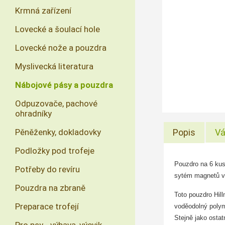
Krmná zařízení
Lovecké a šoulací hole
Lovecké nože a pouzdra
Myslivecká literatura
Nábojové pásy a pouzdra
Odpuzovače, pachové
ohradníky
Pěněženky, dokladovky
Popis
Vá
Podložky pod trofeje
Pouzdro na 6 kus
Potřeby do revíru
sytém magnetů vš
Pouzdra na zbraně
Toto pouzdro Hill
Preparace trofejí
voděodolný polym
Stejně jako ostat