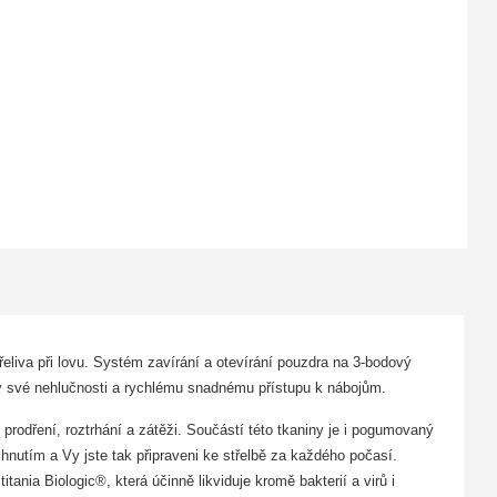
iva při lovu. Systém zavírání a otevírání pouzdra na 3-bodový
ky své nehlučnosti a rychlému snadnému přístupu k nábojům.
 prodření, roztrhání a zátěži. Součástí této tkaniny je i pogumovaný
utím a Vy jste tak připraveni ke střelbě za každého počasí.
tania Biologic®, která účinně likviduje kromě bakterií a virů i