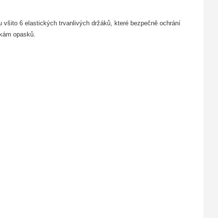
všito 6 elastických trvanlivých držáků, které bezpečně ochrání
ířkám opasků.