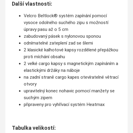
Další vlastnosti:
Velcro Beltlock® systém zapínání pomocí
vysoce odolného suchého zipu s možností
úpravy pasu až o 5 cm
zabudovaný pásek s nylonovou sponou
odnímatelné zateplení zad se šlemi
2 klasické kalhotové kapsy rozdělené přepážkou
proti míchání obsahu
2 velké cargo kapsy s magnetickým zapínáním a
elastickými držáky na náboje
na zadní straně cargo kapes otevíratelné větrací
otvory
upravitelný konec nohavic pomocí manžety se
suchým zipem
připraveny pro vyhřívací systém Heatmax
Tabulka velikostí: