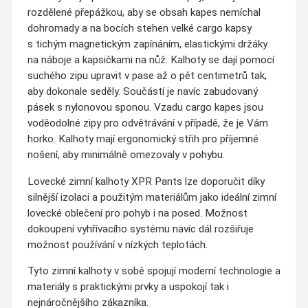
rozdělené přepážkou, aby se obsah kapes nemíchal
dohromady a na bocích stehen velké cargo kapsy
s tichým magnetickým zapínáním, elastickými držáky
na náboje a kapsičkami na nůž. Kalhoty se dají pomocí
suchého zipu upravit v pase až o pět centimetrů tak,
aby dokonale seděly. Součástí je navíc zabudovaný
pásek s nylonovou sponou. Vzadu cargo kapes jsou
voděodolné zipy pro odvětrávání v případě, že je Vám
horko. Kalhoty mají ergonomický střih pro příjemné
nošení, aby minimálně omezovaly v pohybu.
Lovecké zimní kalhoty XPR Pants lze doporučit díky
silnější izolaci a použitým materiálům jako ideální zimní
lovecké oblečení pro pohyb i na posed. Možnost
dokoupení vyhřívacího systému navíc dál rozšiřuje
možnost používání v nízkých teplotách.
Tyto zimní kalhoty v sobě spojují moderní technologie a
materiály s praktickými prvky a uspokojí tak i
nejnáročnějšího zákazníka.