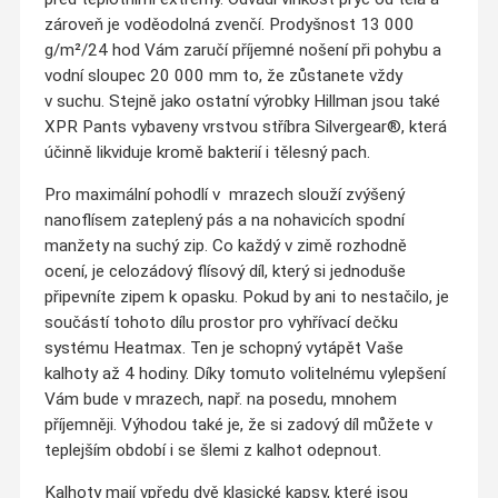
zároveň je voděodolná zvenčí. Prodyšnost 13 000
g/m²/24 hod Vám zaručí příjemné nošení při pohybu a
vodní sloupec 20 000 mm to, že zůstanete vždy
v suchu. Stejně jako ostatní výrobky Hillman jsou také
XPR Pants vybaveny vrstvou stříbra Silvergear®, která
účinně likviduje kromě bakterií i tělesný pach.
Pro maximální pohodlí v mrazech slouží zvýšený
nanoflísem zateplený pás a na nohavicích spodní
manžety na suchý zip. Co každý v zimě rozhodně
ocení, je celozádový flísový díl, který si jednoduše
připevníte zipem k opasku. Pokud by ani to nestačilo, je
součástí tohoto dílu prostor pro vyhřívací dečku
systému Heatmax. Ten je schopný vytápět Vaše
kalhoty až 4 hodiny. Díky tomuto volitelnému vylepšení
Vám bude v mrazech, např. na posedu, mnohem
příjemněji. Výhodou také je, že si zadový díl můžete v
teplejším období i se šlemi z kalhot odepnout.
Kalhoty mají vpředu dvě klasické kapsy, které jsou