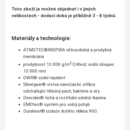
Toto zboží je možné objednat i v jiných
velikostech - dodací doba je přibližně 3 - 8 týdnů.
Materiály a technologie:
ATMOTEC®INSPIRA větruodolná a prodyšná
membrána
2
prodyšnost 13 000 g/m
/24hod, vodní sloupec
15 000 mm
DWR® vodní repelent
Silvergear® vrstva nanočástic stříbra
odstraňující tělesný pach, bakterie a viry
Deerskin® tichá a roztrhání odolná tkanina
EMOtec® systém pro volný pohyb
Duraheat® izolaze dutého vlákna 90G