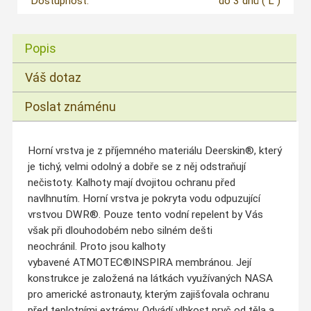
Dostupnost:
do 3 dnů
( L )
Popis
Váš dotaz
Poslat známénu
Horní vrstva je z příjemného materiálu Deerskin®, který
je tichý, velmi odolný a dobře se z něj odstraňují
nečistoty. Kalhoty mají dvojitou ochranu před
navlhnutím. Horní vrstva je pokryta vodu odpuzující
vrstvou DWR®. Pouze tento vodní repelent by Vás
však při dlouhodobém nebo silném dešti
neochránil. Proto jsou kalhoty
vybavené ATMOTEC®INSPIRA membránou. Její
konstrukce je založená na látkách využívaných NASA
pro americké astronauty, kterým zajišťovala ochranu
před teplotními extrémy. Odvádí vlhkost pryč od těla a