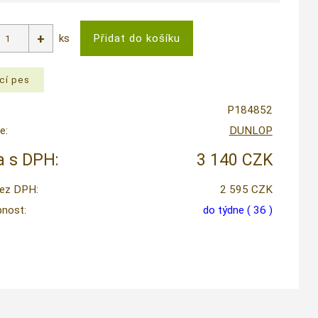
ks
P184852
e:
DUNLOP
 s DPH:
3 140 CZK
ez DPH:
2 595 CZK
nost:
do týdne
( 36 )