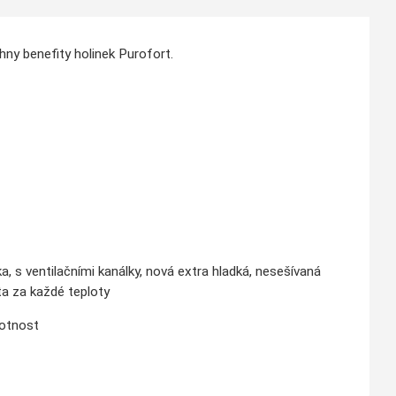
chny benefity holinek Purofort.
 s ventilačními kanálky, nová extra hladká, nesešívaná
ta za každé teploty
votnost