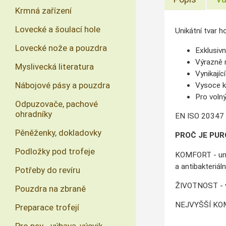
Krmná zařízení
Lovecké a šoulací hole
Unikátní tvar h
Lovecké nože a pouzdra
Exklusivn
Výrazně 
Myslivecká literatura
Vynikající
Nábojové pásy a pouzdra
Vysoce ko
Pro volný
Odpuzovače, pachové
ohradníky
EN ISO 20347
Pěněženky, dokladovky
PROČ JE PUR
Podložky pod trofeje
KOMFORT - unik
a antibakteriál
Potřeby do revíru
ŽIVOTNOST - vy
Pouzdra na zbraně
NEJVYŠŠÍ KO
Preparace trofejí