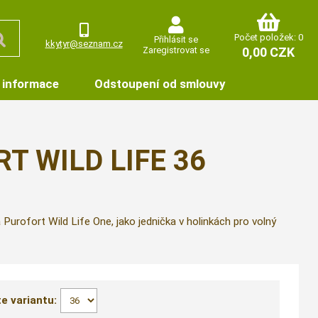
Počet položek: 0
Přihlásit se
kkytyr@seznam.cz
Zaregistrovat se
0,00 CZK
 informace
Odstoupení od smlouvy
RT WILD LIFE 36
urofort Wild Life One, jako jednička v holinkách pro volný
e variantu: