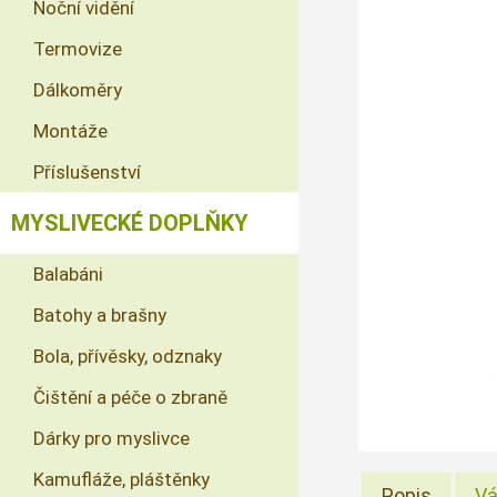
Noční vidění
Termovize
Dálkoměry
Montáže
Příslušenství
MYSLIVECKÉ DOPLŇKY
Balabáni
Batohy a brašny
Bola, přívěsky, odznaky
Čištění a péče o zbraně
Dárky pro myslivce
Kamufláže, pláštěnky
Popis
Vá