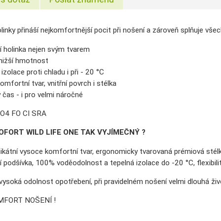
olinky přináší nejkomfortnější pocit při nošení a zároveň splňuje vše
í holinka nejen svým tvarem
nižší hmotnost
 izolace proti chladu i při - 20 °C
mfortní tvar, vnitřní povrch i stélka
 čas - i pro velmi náročné
 O4 FO CI SRA
OFORT WILD LIFE ONE TAK VYJÍMEČNÝ ?
átní vysoce komfortní tvar, ergonomicky tvarovaná prémiová stélka,
ní podšívka, 100% voděodolnost a tepelná izolace do -20 °C, flexibili
soká odolnost opotřebení, při pravidelném nošení velmi dlouhá ži
MFORT NOŠENÍ !