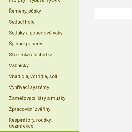
Pro psy - výbava, výcvik
Řemeny, pásky
Sedací hole
Sedáky a posedové vaky
Šplhací posedy
Střelecká sluchátka
Vábničky
Vnadidla, větřidla, soli
Vyhřívací systémy
Zaměřovací lišty a mušky
Zpracování zvěřiny
Respirátory, roušky,
dezinfekce