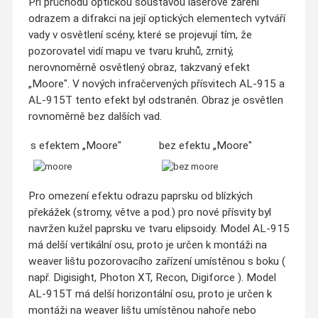
Při průchodu optickou soustavou laserové záření
odrazem a difrakci na její optických elementech vytváří
vady v osvětlení scény, které se projevují tím, že
pozorovatel vidí mapu ve tvaru kruhů, zrnitý,
nerovnoměrně osvětlený obraz, takzvaný efekt
„Moore". V nových infračervených přísvitech AL-915 a
AL-915T tento efekt byl odstraněn. Obraz je osvětlen
rovnoměrně bez dalších vad.
s efektem „Moore"
bez efektu „Moore"
Pro omezení efektu odrazu paprsku od blízkých
překážek (stromy, větve a pod.) pro nové přísvity byl
navržen kužel paprsku ve tvaru elipsoidy. Model AL-915
má delší vertikální osu, proto je určen k montáži na
weaver lištu pozorovacího zařízení umístěnou s boku (
např. Digisight, Photon XT, Recon, Digiforce ). Model
AL-915T má delší horizontální osu, proto je určen k
montáži na weaver lištu umístěnou nahoře nebo