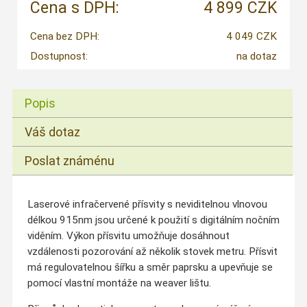
Cena s DPH:
4 899 CZK
Cena bez DPH:
4 049 CZK
Dostupnost:
na dotaz
Popis
Váš dotaz
Poslat známénu
Laserové infračervené přísvity s neviditelnou vlnovou
délkou 915nm jsou určené k použití s digitálním nočním
viděním. Výkon přísvitu umožňuje dosáhnout
vzdálenosti pozorování až několik stovek metru. Přísvit
má regulovatelnou šířku a směr paprsku a upevňuje se
pomocí vlastní montáže na weaver lištu.