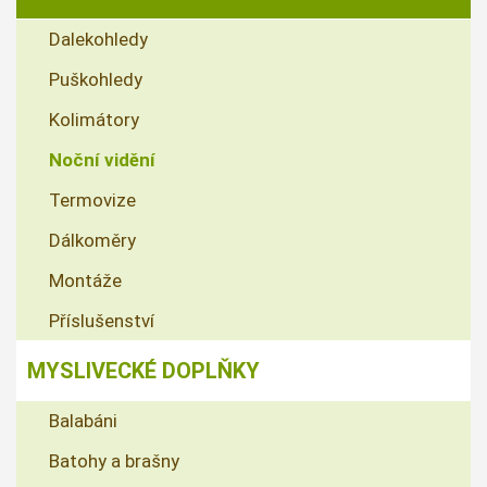
Dalekohledy
Puškohledy
Kolimátory
Noční vidění
Termovize
Dálkoměry
Montáže
Příslušenství
MYSLIVECKÉ DOPLŇKY
Balabáni
Batohy a brašny