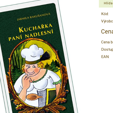
Kód:
Výrobc
Cena
Cena b
Dostup
EAN: