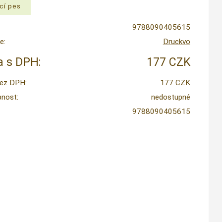
9788090405615
e:
Druckvo
 s DPH:
177 CZK
ez DPH:
177 CZK
nost:
nedostupné
9788090405615