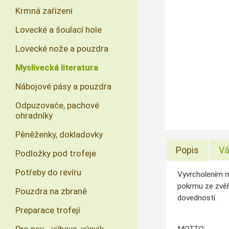
Krmná zařízení
Lovecké a šoulací hole
Lovecké nože a pouzdra
Myslivecká literatura
Nábojové pásy a pouzdra
Odpuzovače, pachové
ohradníky
Pěněženky, dokladovky
Popis
Vá
Podložky pod trofeje
Potřeby do revíru
Vyvrcholením m
pokrmu ze zvěř
Pouzdra na zbraně
dovedností.
Preparace trofejí