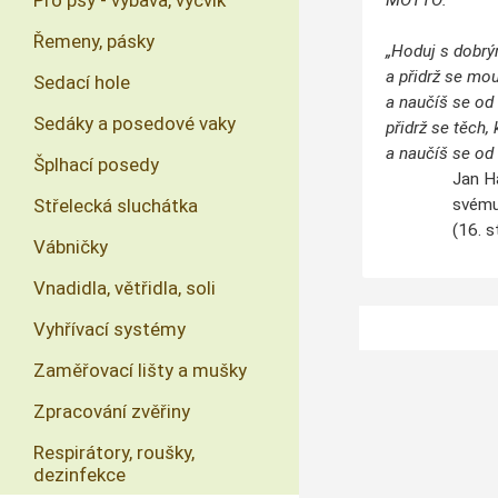
Pro psy - výbava, výcvik
MOTTO:
Řemeny, pásky
„Hoduj s dobrý
a přidrž se mo
Sedací hole
a naučíš se od
Sedáky a posedové vaky
přidrž se těch, 
a naučíš se od
Šplhací posedy
Jan Hasišt
Střelecká sluchátka
svému syno
(16. stol
Vábničky
Vnadidla, větřidla, soli
Vyhřívací systémy
Zaměřovací lišty a mušky
Zpracování zvěřiny
Respirátory, roušky,
dezinfekce