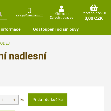
Počet položek: 0
Přihlásit se
kkytyr@seznam.cz
Zaregistrovat se
0,00 CZK
 informace
Odstoupení od smlouvy
PRODEJ
í nadlesní
ks