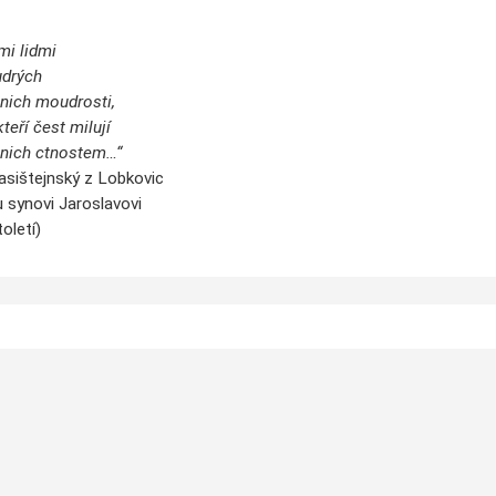
mi lidmi
udrých
 nich moudrosti,
kteří čest milují
 nich ctnostem…“
ejnský z Lobkovic
vi Jaroslavovi
etí)