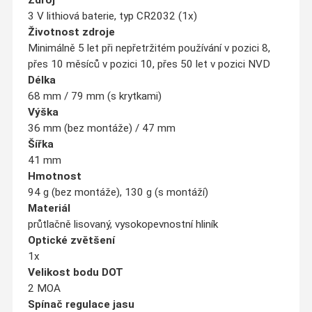
3 V lithiová baterie, typ CR2032 (1x)
Životnost zdroje
Minimálně 5 let při nepřetržitém používání v pozici 8,
přes 10 měsíců v pozici 10, přes 50 let v pozici NVD
Délka
68 mm / 79 mm (s krytkami)
Výška
36 mm (bez montáže) / 47 mm
Šířka
41 mm
Hmotnost
94 g (bez montáže), 130 g (s montáží)
Materiál
průtlačně lisovaný, vysokopevnostní hliník
Optické zvětšení
1x
Velikost bodu DOT
2 MOA
Spínač regulace jasu