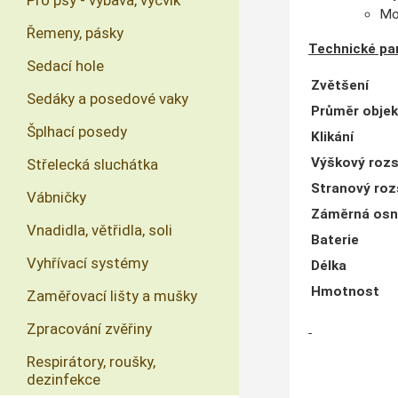
Pro psy - výbava, výcvik
Mon
Řemeny, pásky
Technické pa
Sedací hole
Zvětšení
Sedáky a posedové vaky
Průměr objek
Šplhací posedy
Klikání
Výškový roz
Střelecká sluchátka
Stranový ro
Vábničky
Záměrná os
Vnadidla, větřidla, soli
Baterie
Vyhřívací systémy
Délka
Hmotnost
Zaměřovací lišty a mušky
Zpracování zvěřiny
Respirátory, roušky,
dezinfekce