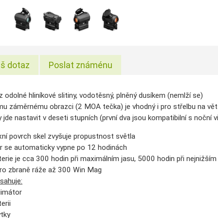
š dotaz
Poslat známénu
 odolné hliníkové slitiny, vodotěsný, plněný dusíkem (nemlží se)
mu záměrnému obrazci (2 MOA tečka) je vhodný i pro střelbu na vět
 jde nastavit v deseti stupních (první dva jsou kompatibilní s noční vi
xní povrch skel zvyšuje propustnost světla
r se automaticky vypne po 12 hodinách
erie je cca 300 hodin při maximálním jasu, 5000 hodin při nejnižším
ro zbraně ráže až 300 Win Mag
sahuje:
limátor
erii
ytky