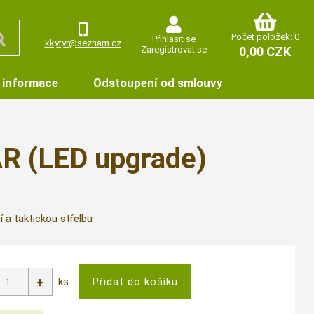
Počet položek: 0
Přihlásit se
kkytyr@seznam.cz
Zaregistrovat se
0,00 CZK
 informace
Odstoupení od smlouvy
AR (LED upgrade)
 a taktickou střelbu
ks