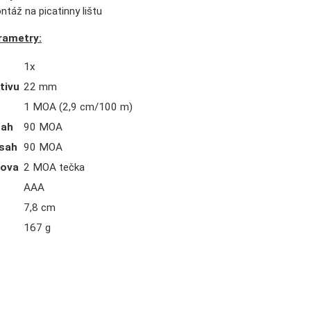
táž na picatinny lištu
rametry:
1x
tivu
22 mm
1 MOA (2,9 cm/100 m)
sah
90 MOA
zsah
90 MOA
nova
2 MOA tečka
AAA
7,8 cm
167 g