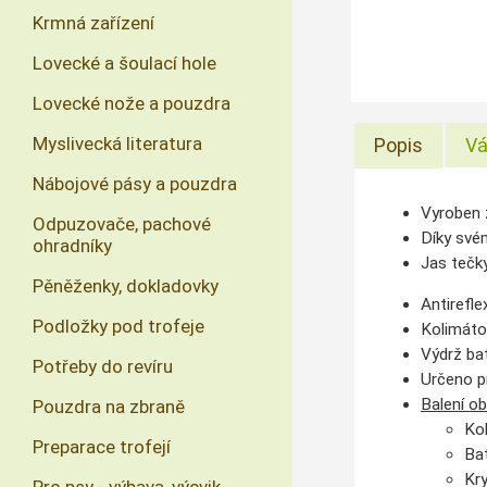
Krmná zařízení
Lovecké a šoulací hole
Lovecké nože a pouzdra
Myslivecká literatura
Popis
Vá
Nábojové pásy a pouzdra
Vyroben z
Odpuzovače, pachové
Díky své
ohradníky
Jas tečky
Pěněženky, dokladovky
Antirefle
Podložky pod trofeje
Kolimáto
Výdrž bat
Potřeby do revíru
Určeno p
Balení ob
Pouzdra na zbraně
Ko
Preparace trofejí
Bat
Kr