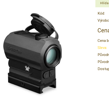
Kód:
Výrobc
Cena
Cena b
Sleva:
Původn
Původn
Dostup