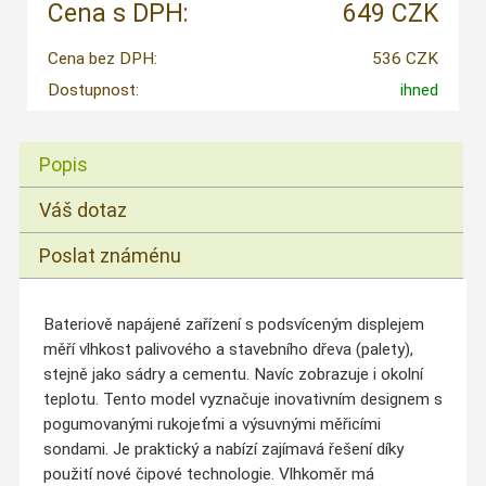
Cena s DPH:
649 CZK
Cena bez DPH:
536 CZK
Dostupnost:
ihned
Popis
Váš dotaz
Poslat známénu
Bateriově napájené zařízení s podsvíceným displejem
měří vlhkost palivového a stavebního dřeva (palety),
stejně jako sádry a cementu. Navíc zobrazuje i okolní
teplotu. Tento model vyznačuje inovativním designem s
pogumovanými rukojeťmi a výsuvnými měřicími
sondami. Je praktický a nabízí zajímavá řešení díky
použití nové čipové technologie. Vlhkoměr má