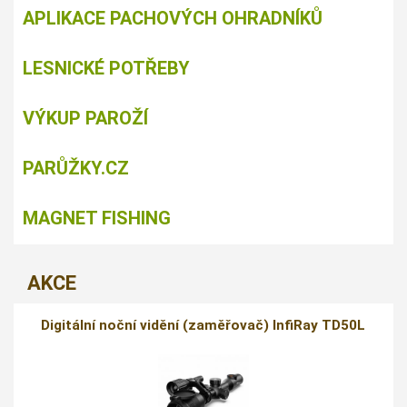
APLIKACE PACHOVÝCH OHRADNÍKŮ
LESNICKÉ POTŘEBY
VÝKUP PAROŽÍ
PARŮŽKY.CZ
MAGNET FISHING
AKCE
Digitální noční vidění (zaměřovač) InfiRay TD50L