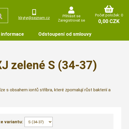
Počet položek: 0
Přihlásit se
kkytyr@seznam.cz
Zaregistrovat se
0,00 CZK
 informace
Odstoupení od smlouvy
J zelené S (34-37)
e s obsahem iontů stříbra, které zpomalují růst bakterií a
e variantu: