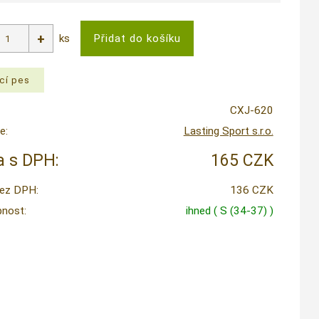
ks
CXJ-620
e:
Lasting Sport s.r.o.
 s DPH:
165 CZK
ez DPH:
136 CZK
nost:
ihned
( S (34-37) )