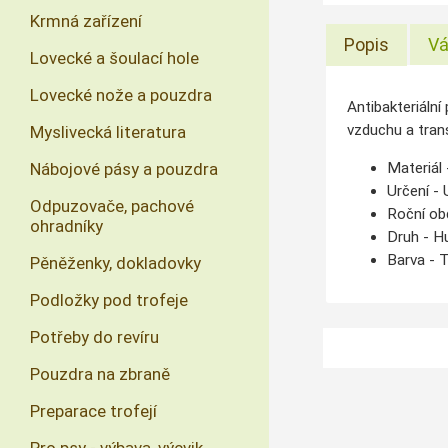
Krmná zařízení
Popis
Vá
Lovecké a šoulací hole
Lovecké nože a pouzdra
Antibakteriální
vzduchu a tran
Myslivecká literatura
Nábojové pásy a pouzdra
Materiál
Určení -
Odpuzovače, pachové
Roční ob
ohradníky
Druh -
Hu
Barva -
T
Pěněženky, dokladovky
Podložky pod trofeje
Potřeby do revíru
Pouzdra na zbraně
Preparace trofejí