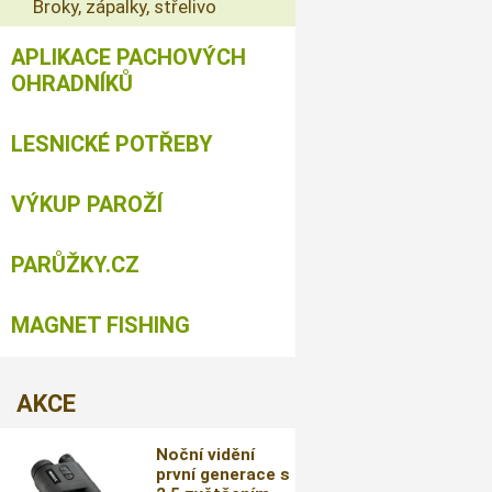
Broky, zápalky, střelivo
APLIKACE PACHOVÝCH
OHRADNÍKŮ
LESNICKÉ POTŘEBY
VÝKUP PAROŽÍ
PARŮŽKY.CZ
MAGNET FISHING
AKCE
Noční vidění
první generace s