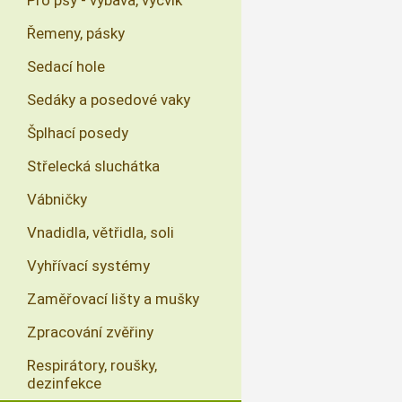
Pro psy - výbava, výcvik
Řemeny, pásky
Sedací hole
Sedáky a posedové vaky
Šplhací posedy
Střelecká sluchátka
Vábničky
Vnadidla, větřidla, soli
Vyhřívací systémy
Zaměřovací lišty a mušky
Zpracování zvěřiny
Respirátory, roušky,
dezinfekce