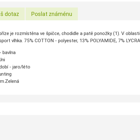
š dotaz
Poslat známénu
 příze je rozmístěna ve špičce, chodidle a patě ponožky (1). V oblasti 
sport vlhka. 75% COTTON - polyester, 13% POLYAMIDE, 7% LYCRA - 
 -
bavlna
Uni
dobí -
jaro/léto
nting
m.Zelená