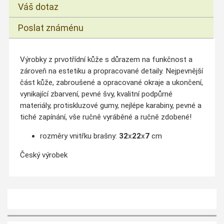
Váš dotaz
Poslat známénu
Výrobky z prvotřídní kůže s důrazem na funkčnost a
zároveň na estetiku a propracované detaily. Nejpevnější
část kůže, zabroušené a opracované okraje a ukončení,
vynikající zbarvení, pevné švy, kvalitní podpůrné
materiály, protiskluzové gumy, nejlépe karabiny, pevné a
tiché zapínání, vše ručně vyráběné a ručně zdobené!
rozměry vnitřku brašny:
32
x
22
x
7
cm
Český výrobek