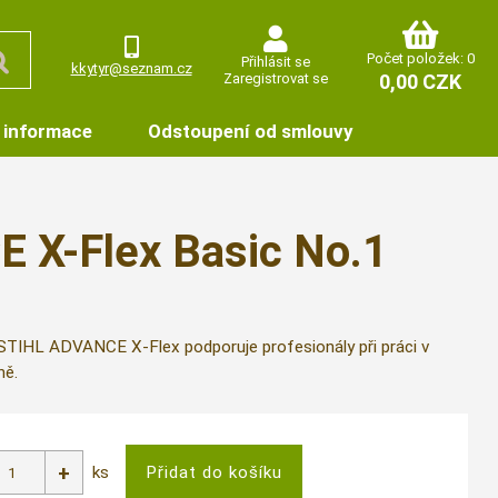
Počet položek: 0
Přihlásit se
kkytyr@seznam.cz
Zaregistrovat se
0,00 CZK
 informace
Odstoupení od smlouvy
 X-Flex Basic No.1
TIHL ADVANCE X-Flex podporuje profesionály při práci v
ně.
ks