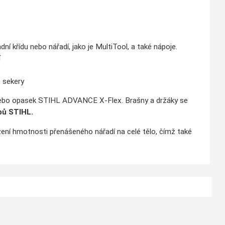
dní křídu nebo nářadí, jako je MultiTool, a také nápoje.
í
 sekery
nebo opasek STIHL ADVANCE X-Flex. Brašny a držáky se
pů STIHL.
ní hmotnosti přenášeného nářadí na celé tělo, čímž také