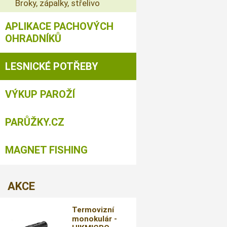
Broky, zápalky, střelivo
APLIKACE PACHOVÝCH
OHRADNÍKŮ
LESNICKÉ POTŘEBY
VÝKUP PAROŽÍ
PARŮŽKY.CZ
MAGNET FISHING
AKCE
Termovizní
monokulár -