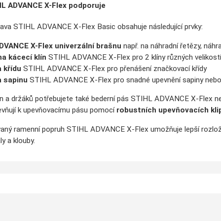
HL ADVANCE X-Flex podporuje
ava STIHL ADVANCE X-Flex Basic obsahuje následující prvky:
DVANCE X-Flex univerzální brašnu
např. na náhradní řetězy, náhra
a kácecí klín
STIHL ADVANCE X-Flex pro 2 klíny různých velikost
 křídu
STIHL ADVANCE X-Flex pro přenášení značkovací křídy
a sapinu
STIHL ADVANCE X-Flex pro snadné upevnění sapiny nebo
šen a držáků potřebujete také bederní pás STIHL ADVANCE X-Flex 
evňují k upevňovacímu pásu pomocí
robustních upevňovacích kli
vaný ramenní popruh STIHL ADVANCE X-Flex umožňuje lepší rozlože
ly a klouby.