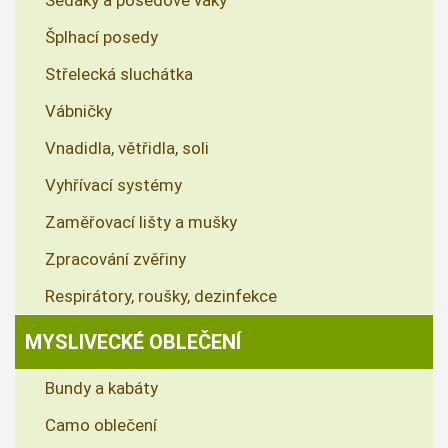
Sedáky a posedové vaky
Šplhací posedy
Střelecká sluchátka
Vábničky
Vnadidla, větřidla, soli
Vyhřívací systémy
Zaměřovací lišty a mušky
Zpracování zvěřiny
Respirátory, roušky, dezinfekce
MYSLIVECKÉ OBLEČENÍ
Bundy a kabáty
Camo oblečení