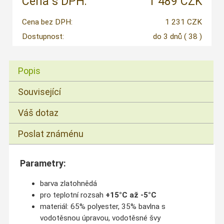
Cena s DPH:
1 489 CZK
Cena bez DPH:
1 231 CZK
Dostupnost:
do 3 dnů
( 38 )
Popis
Související
Váš dotaz
Poslat známénu
Parametry:
barva zlatohnědá
pro teplotní rozsah
+15°C až -5°C
materiál: 65% polyester, 35% bavlna s
vodotěsnou úpravou, vodotěsné švy