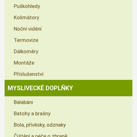
Puškohledy
Kolimátory
Noční vidění
Termovize
Dálkoměry
Montáže
Příslušenství
MYSLIVECKÉ DOPLŇKY
Balabáni
Batohy a brašny
Bola, přívěsky, odznaky
Čištění a péče o zbraně