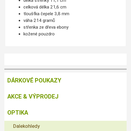
délka střenky 11,1 cm
celková délka 21,6 cm
tloušťka čepele 3,8 mm
váha 214 gramů
střenka ze dřeva ebony
kožené pouzdro
DÁRKOVÉ POUKAZY
AKCE & VÝPRODEJ
OPTIKA
Dalekohledy