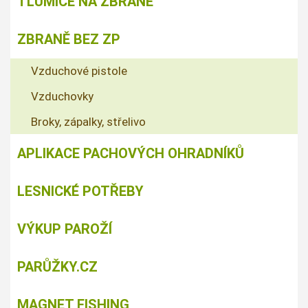
TLUMIČE NA ZBRANĚ
ZBRANĚ BEZ ZP
Vzduchové pistole
Vzduchovky
Broky, zápalky, střelivo
APLIKACE PACHOVÝCH OHRADNÍKŮ
LESNICKÉ POTŘEBY
VÝKUP PAROŽÍ
PARŮŽKY.CZ
MAGNET FISHING