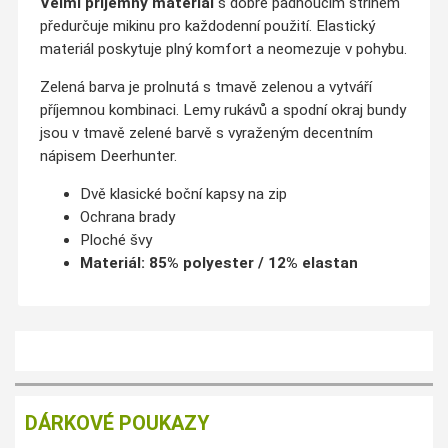
Velmi příjemný materiál
s dobře padnoucím střihem
předurčuje mikinu pro každodenní použití. Elastický
materiál poskytuje plný komfort a neomezuje v pohybu.
Zelená barva je prolnutá s tmavě zelenou a vytváří
příjemnou kombinaci. Lemy rukávů a spodní okraj bundy
jsou v tmavě zelené barvě s vyraženým decentním
nápisem Deerhunter.
Dvě klasické boční kapsy na zip
Ochrana brady
Ploché švy
Materiál: 85% polyester / 12% elastan
DÁRKOVÉ POUKAZY