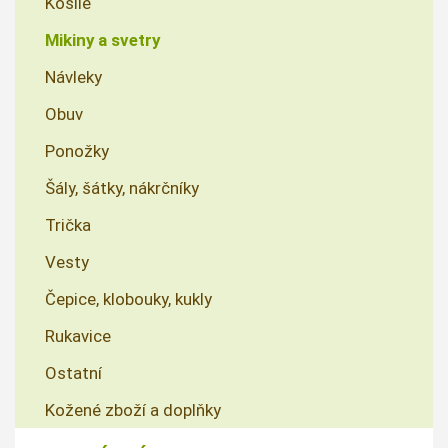
Košile
Mikiny a svetry
Návleky
Obuv
Ponožky
Šály, šátky, nákrčníky
Trička
Vesty
Čepice, klobouky, kukly
Rukavice
Ostatní
Kožené zboží a doplňky