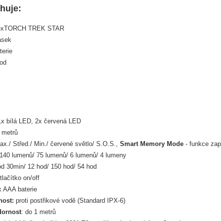
huje:
 NexTORCH TREK STAR
ásek
terie
od
x bílá LED, 2x červená LED
 metrů
ax./ Střed./ Min./ červené světlo/ S.O.S.,
Smart Memory Mode
- funkce za
140 lumenů/ 75 lumenů/ 6 lumenů/ 4 lumeny
d 30min/ 12 hod/ 150 hod/ 54 hod
tlačítko on/off
 AAA baterie
nost:
proti postřikové vodě (Standard IPX-6)
dornost
: do 1 metrů