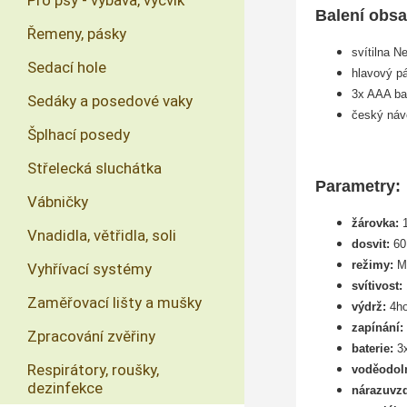
Pro psy - výbava, výcvik
Balení obsa
Řemeny, pásky
svítilna
Sedací hole
hlavový p
3x AAA ba
Sedáky a posedové vaky
český náv
Šplhací posedy
Střelecká sluchátka
Parametry:
Vábničky
žárovka:
1
Vnadidla, větřidla, soli
dosvit:
60
režimy:
M
Vyhřívací systémy
svítivost:
Zaměřovací lišty a mušky
výdrž:
4ho
zapínání:
Zpracování zvěřiny
baterie:
3x
Respirátory, roušky,
voděodol
dezinfekce
nárazuvz