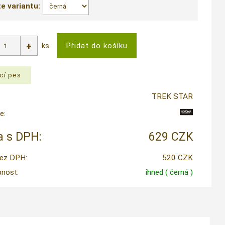
e variantu:
ks
TREK STAR
e:
 s DPH:
629 CZK
ez DPH:
520 CZK
nost:
ihned
( černá )