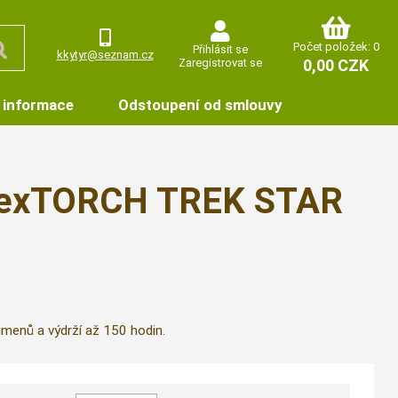
Počet položek: 0
Přihlásit se
kkytyr@seznam.cz
Zaregistrovat se
0,00 CZK
 informace
Odstoupení od smlouvy
a NexTORCH TREK STAR
umenů a výdrží až 150 hodin.