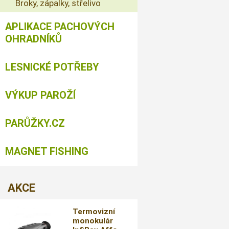
Broky, zápalky, střelivo
APLIKACE PACHOVÝCH
OHRADNÍKŮ
LESNICKÉ POTŘEBY
VÝKUP PAROŽÍ
PARŮŽKY.CZ
MAGNET FISHING
AKCE
Termovizní
monokulár