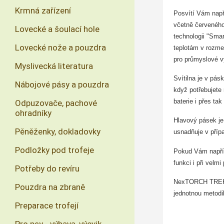
Krmná zařízení
Posvítí Vám např
včetně červeného 
Lovecké a šoulací hole
technologii "Sma
Lovecké nože a pouzdra
teplotám v rozmez
pro průmyslové vy
Myslivecká literatura
Svítilna je v pás
Nábojové pásy a pouzdra
když potřebujete 
baterie i přes ta
Odpuzovače, pachové
ohradníky
Hlavový pásek je
Pěněženky, dokladovky
usnadňuje v přípa
Podložky pod trofeje
Pokud Vám napříkl
funkci i při velm
Potřeby do revíru
NexTORCH TREK S
Pouzdra na zbraně
jednotnou metodi
Preparace trofejí