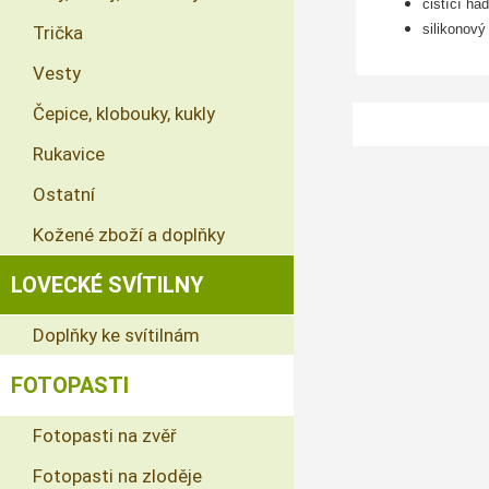
čistící h
silikonov
Trička
Vesty
Čepice, klobouky, kukly
Rukavice
Ostatní
Kožené zboží a doplňky
LOVECKÉ SVÍTILNY
Doplňky ke svítilnám
FOTOPASTI
Fotopasti na zvěř
Fotopasti na zloděje