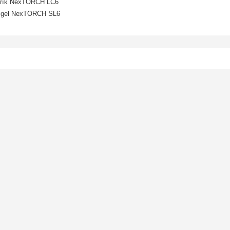
adřík NexTORCH LC6
ý gel NexTORCH SL6