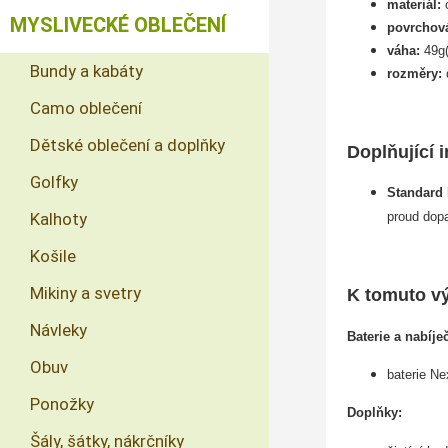
materiál:
o
MYSLIVECKÉ OBLEČENÍ
povrchov
váha:
49g(
Bundy a kabáty
rozměry:
Camo oblečení
Dětské oblečení a doplňky
Doplňující 
Golfky
Standard 
Kalhoty
proud dopa
Košile
Mikiny a svetry
K tomuto v
Návleky
Baterie a nabíje
Obuv
baterie 
Ponožky
Doplňky:
Šály, šátky, nákrčníky