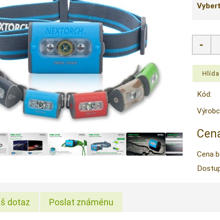
Vybert
Kód:
Výrobc
Cena
Cena b
Dostup
š dotaz
Poslat známénu