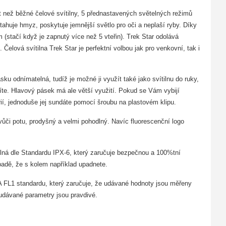
t než běžné čelové svítilny, 5 přednastavených světelných režimů
tahuje hmyz, poskytuje jemnější světlo pro oči a neplaší ryby. Díky
(stačí když je zapnutý více než 5 vteřin). Trek Star odolává
elová svítilna Trek Star je perfektní volbou jak pro venkovní, tak i
u odnímatelná, tudíž je možné ji využít také jako svítilnu do ruky,
títe. Hlavový pásek má ale větší využití. Pokud se Vám vybijí
rií, jednoduše jej sundáte pomocí šroubu na plastovém klipu.
či potu, prodyšný a velmi pohodlný. Navíc fluorescenční logo
olná dle Standardu
IPX-6
, který zaručuje bezpečnou a 100%tní
ípadě, že s kolem například upadnete.
L1 standardu, který zaručuje, že udávané hodnoty jsou měřeny
 udávané parametry jsou pravdivé.