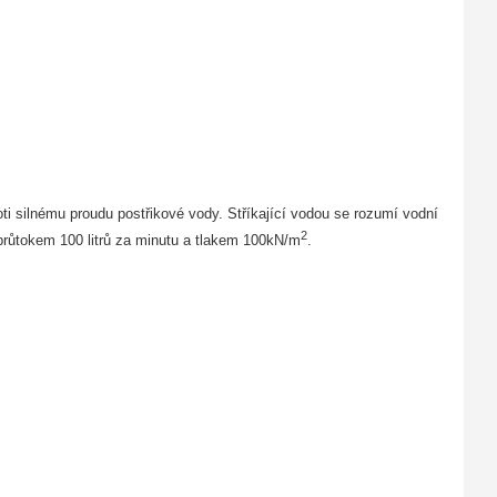
oti silnému proudu postřikové vody. Stříkající vodou se rozumí vodní
2
průtokem 100 litrů za minutu a tlakem 100kN/m
.