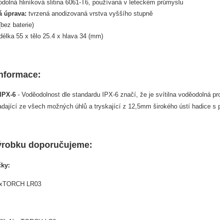
dolná hliníková slitina 6061-T6, používaná v leteckém průmyslu
á úprava:
tvrzená anodizovaná vrstva vyššího stupně
bez baterie)
délka 55 x tělo 25.4 x hlava 34 (mm)
informace:
IPX-6
- Voděodolnost dle standardu IPX-6 značí, že je svítilna voděodolná pr
dající ze všech možných úhlů a tryskající z 12,5mm širokého ústí hadice s 
ýrobku doporučujeme:
čky:
NexTORCH LR03