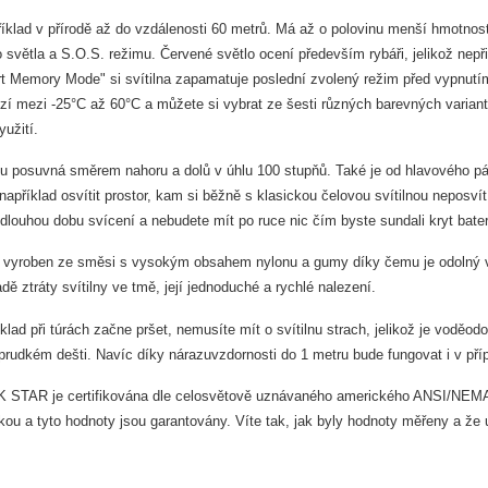
íklad v přírodě až do vzdálenosti 60 metrů. Má až o polovinu menší hmotnos
světla a S.O.S. režimu. Červené světlo ocení především rybáři, jelikož nepři
rt Memory Mode" si svítilna zapamatuje poslední zvolený režim před vypnutím 
í mezi -25°C až 60°C a můžete si vybrat ze šesti různých barevných variant. Č
užití.
ku posuvná směrem nahoru a dolů v úhlu 100 stupňů. Také je od hlavového pásk
například osvítit prostor, kam si běžně s klasickou čelovou svítilnou neposví
k dlouhou dobu svícení a nebudete mít po ruce nic čím byste sundali kryt bate
 vyroben ze směsi s vysokým obsahem nylonu a gumy díky čemu je odolný vů
dě ztráty svítilny ve tmě, její jednoduché a rychlé nalezení.
ad při túrách začne pršet, nemusíte mít o svítilnu strach, jelikož je voděod
i prudkém dešti. Navíc díky nárazuvzdornosti do 1 metru bude fungovat i v př
TAR je certifikována dle celosvětově uznávaného amerického ANSI/NEMA F
kou a tyto hodnoty jsou garantovány. Víte tak, jak byly hodnoty měřeny a že