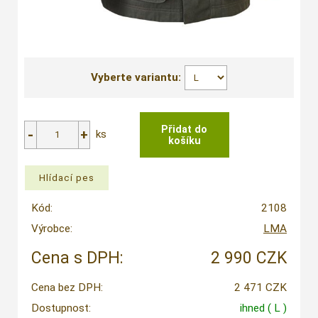
Vyberte variantu:
ks
Kód:
2108
Výrobce:
LMA
Cena s DPH:
2 990 CZK
Cena bez DPH:
2 471 CZK
Dostupnost:
ihned
( L )