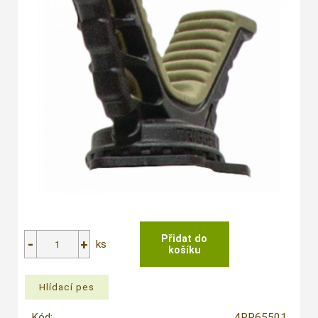
ks
Kód:
4PR65501