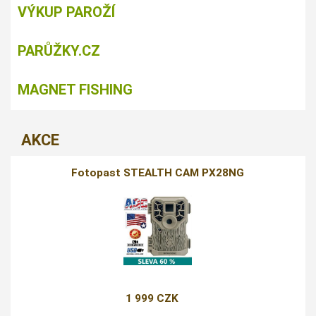
VÝKUP PAROŽÍ
PARŮŽKY.CZ
MAGNET FISHING
AKCE
Fotopast STEALTH CAM PX28NG
1 999 CZK