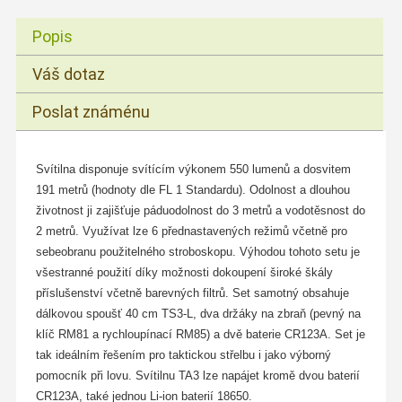
Popis
Váš dotaz
Poslat známénu
Svítilna disponuje svítícím výkonem 550 lumenů a dosvitem
191 metrů (hodnoty dle FL 1 Standardu). Odolnost a dlouhou
životnost ji zajišťuje páduodolnost do 3 metrů a vodotěsnost do
2 metrů. Využívat lze 6 přednastavených režimů včetně pro
sebeobranu použitelného stroboskopu. Výhodou tohoto setu je
všestranné použití díky možnosti dokoupení široké škály
příslušenství včetně barevných filtrů. Set samotný obsahuje
dálkovou spoušť 40 cm TS3-L, dva držáky na zbraň (pevný na
klíč RM81 a rychloupínací RM85) a dvě baterie CR123A. Set je
tak ideálním řešením pro taktickou střelbu i jako výborný
pomocník při lovu. Svítilnu TA3 lze napájet kromě dvou baterií
CR123A, také jednou Li-ion baterií 18650.