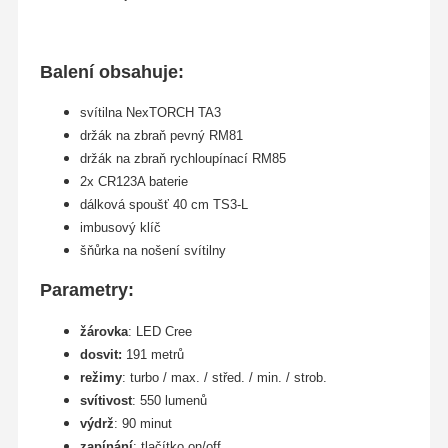
Balení obsahuje:
svítilna NexTORCH TA3
držák na zbraň pevný RM81
držák na zbraň rychloupínací RM85
2x CR123A baterie
dálková spoušť 40 cm TS3-L
imbusový klíč
šňůrka na nošení svítilny
Parametry:
žárovka
: LED Cree
dosvit:
191 metrů
režimy
: turbo / max. / střed. / min. / strob.
svítivost
: 550 lumenů
výdrž
: 90 minut
zapínání
: tlačítko on/off