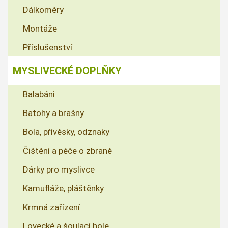
Dálkoměry
Montáže
Příslušenství
MYSLIVECKÉ DOPLŇKY
Balabáni
Batohy a brašny
Bola, přívěsky, odznaky
Čištění a péče o zbraně
Dárky pro myslivce
Kamufláže, pláštěnky
Krmná zařízení
Lovecké a šoulací hole