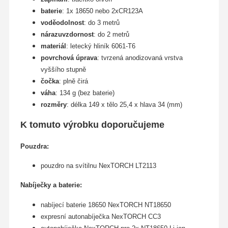
baterie
: 1x 18650 nebo 2xCR123A
voděodolnost
: do 3 metrů
nárazuvzdornost
: do 2 metrů
materiál
: letecký hliník 6061-T6
povrchová úprava
: tvrzená anodizovaná vrstva
vyššího stupně
čočka
: plně čirá
váha
: 134 g (bez baterie)
rozměry
: délka 149 x tělo 25,4 x hlava 34 (mm)
K tomuto výrobku doporučujeme
Pouzdra:
pouzdro na svítilnu
NexTORCH
LT2113
Nabíječky a baterie:
nabíjecí baterie 18650
NexTORCH
NT18650
expresní autonabíječka NexTORCH CC3