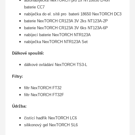
autonabíječka NexTORCH pro 2x NT18650 Li-ion
baterie CC7
nabíječka do el. sítě pro baterii 18650 NexTORCH DC3
baterie NexTORCH CR123A 3V 2ks NT123A-2P
baterie NexTORCH CR123A 3V 6ks NT123A-6P
nabíjecí baterie NexTORCH NTR123A
nabíječka NexTORCH NTR123A Set
Dálkové spouště:
dálkové ovládání NexTORCH TS3-L
Filtry:
filtr NexTORCH FT32
filtr NexTORCH FT32F
Údržba:
čistící hadřík
NexTORCH
LC6
silikonový gel
NexTORCH
SL6