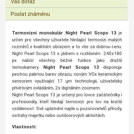
Váš dotaz
Poslat známénu
Termovizní monokulár Night Pearl Scops 13
je
určen pro všechny uživatele hledající termovizi malých
rozměrů s kvalitním obrazem a to vše za dobrou cenu.
Night Pearl Scops 13 s jádrem s rozlišením 240x180
px nabízí všechny běžné funkce jako dražší
termokamery.
Night Pearl Scops 13
disponuje
pestrou
paletou barev
obrazu
,
novým VOx keramickým
sensorem využívající
17 ųm
technologii
, uživatelsky
přívětivým ovládáním, 2x digitálním zoomem.
Night Pearl Scops 13 je určený pro lovce začátečníky i
profesionály, kteří hledají termovizi pro lov na kratší
vzdálenost. Své uplatnění najde u pozorovatelů přírody,
ostrahy majetku nebo outdoorových aktivitách.
Vlastnosti: