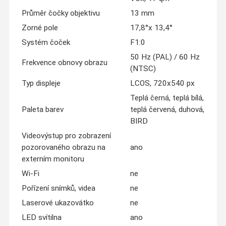
Průměr čočky objektivu
13 mm
Zorné pole
17,8°x 13,4°
Systém čoček
F1:0
50 Hz (PAL) / 60 Hz
Frekvence obnovy obrazu
(NTSC)
Typ displeje
LCOS, 720x540 px
Teplá černá, teplá bílá,
Paleta barev
teplá červená, duhová,
BIRD
Videovýstup pro zobrazení
pozorovaného obrazu na
ano
externím monitoru
Wi-Fi
ne
Pořízení snímků, videa
ne
Laserové ukazovátko
ne
LED svítilna
ano