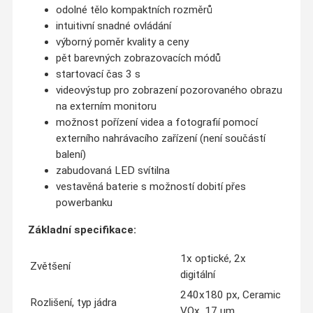
odolné tělo kompaktních rozměrů
intuitivní snadné ovládání
výborný poměr kvality a ceny
pět barevných zobrazovacích módů
startovací čas 3 s
videovýstup pro zobrazení pozorovaného obrazu
na externím monitoru
možnost pořízení videa a fotografií pomocí
externího nahrávacího zařízení (není součástí
balení)
zabudovaná LED svítilna
vestavěná baterie s možností dobití přes
powerbanku
Základní specifikace:
1x optické, 2x
Zvětšení
digitální
240x180 px, Ceramic
Rozlišení, typ jádra
VOx, 17
ųm