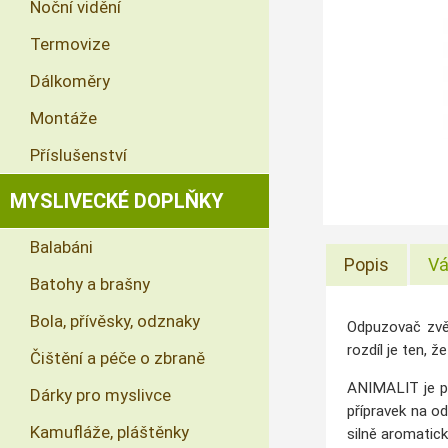
Noční vidění
Termovize
Dálkoměry
Montáže
Příslušenství
MYSLIVECKÉ DOPLŇKY
Balabáni
Popis
Vá
Batohy a brašny
Bola, přívěsky, odznaky
Odpuzovač
zv
rozdíl
je
ten
,
že
Čištění a péče o zbraně
ANIMALIT je p
Dárky pro myslivce
přípravek na odp
Kamufláže, pláštěnky
silně aromatick