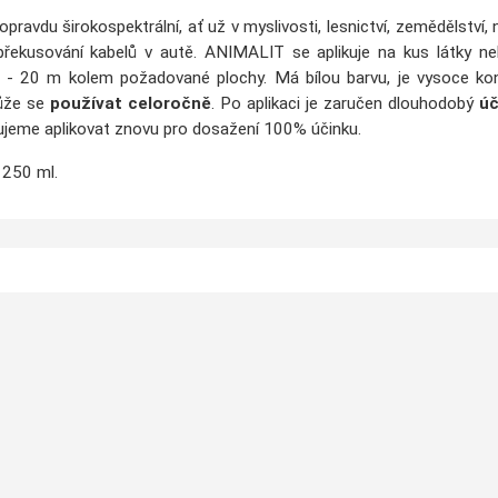
 opravdu širokospektrální, ať už v myslivosti, lesnictví, zemědělství, 
i překusování kabelů v autě. ANIMALIT
se aplikuje na kus látky n
0 - 20 m kolem požadované plochy.
Má bílou barvu, je vysoce ko
ůže se
používat celoročně
.
Po aplikaci je zaručen dlouhodobý
úč
jeme aplikovat znovu pro dosažení 100% účinku.
 250 ml.