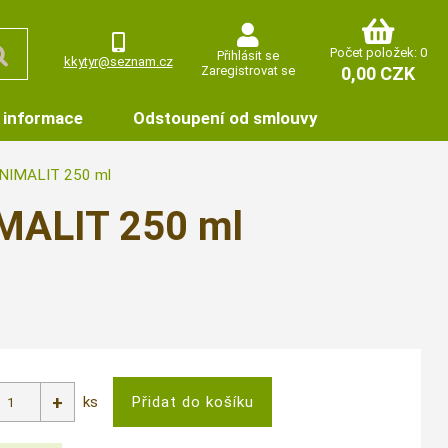
Počet položek: 0
Přihlásit se
kkytyr@seznam.cz
Zaregistrovat se
0,00 CZK
 informace
Odstoupení od smlouvy
ANIMALIT 250 ml
MALIT 250 ml
ks