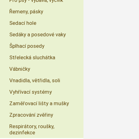
Pro psy - výbava, výcvik
Řemeny, pásky
Sedací hole
Sedáky a posedové vaky
Šplhací posedy
Střelecká sluchátka
Vábničky
Vnadidla, větřidla, soli
Vyhřívací systémy
Zaměřovací lišty a mušky
Zpracování zvěřiny
Respirátory, roušky,
dezinfekce