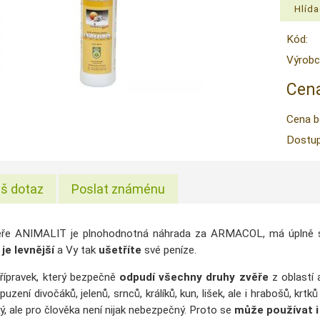
Kód:
Výrobc
Cena
Cena b
Dostup
š dotaz
Poslat známénu
ěře
ANIMALIT
je
plnohodnotná náhrada
za
ARMACOL
,
má
úplně 
je
levnější
a Vy
tak
ušetříte
své
peníze
.
řípravek, který bezpečně
odpudí všechny druhy zvěře
z oblastí 
uzení divočáků, jelenů, srnců, králíků, kun, lišek, ale i hrabošů,
krtků
ý, ale pro člověka není nijak nebezpečný
.
Proto se
může používat i