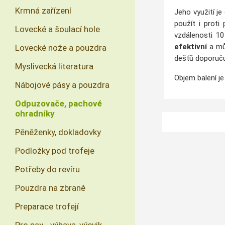
Krmná zařízení
Jeho využití je
použít i prot
Lovecké a šoulací hole
vzdálenosti 1
efektivní
a m
Lovecké nože a pouzdra
dešťů doporuču
Myslivecká literatura
Objem balení je
Nábojové pásy a pouzdra
Odpuzovače, pachové
ohradníky
Pěněženky, dokladovky
Podložky pod trofeje
Potřeby do revíru
Pouzdra na zbraně
Preparace trofejí