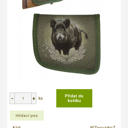
ks
Kód:
WZpouzdroZ