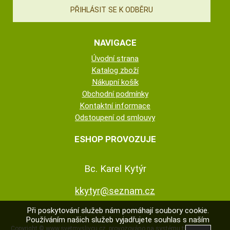
NAVIGACE
Úvodní strana
Katalog zboží
Nákupní košík
Obchodní podmínky
Kontaktní informace
Odstoupení od smlouvy
ESHOP PROVOZUJE
Bc. Karel Kytýr
kkytyr@seznam.cz
Při poskytování služeb nám pomáhají soubory cookie.
Používáním našich služeb vyjadřujete souhlas s naším
Copyright ©
www.svetmyslivcu.cz
,
provozováno na systému
tvorba