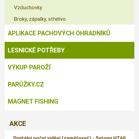
Vzduchovky
Broky, zápalky, střelivo
APLIKACE PACHOVÝCH OHRADNÍKŮ
LESNICKÉ POTŘEBY
VÝKUP PAROŽÍ
PARŮŽKY.CZ
MAGNET FISHING
AKCE
Digitální noční vidění (zaměřovač) - Sytong HT60