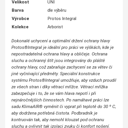
Velikost
UNI
Barva
dle výběru
Výrobce
Protos Integral
Kolekce
Arborist
Dokonalé uchycení a optimální držení ochrany hlavy
Protos
®
Integral je ideální pro práci ve výškách, kde je
nepostradatelná ochrana hlavy a obličeje. Ochrana
sluchu a ochranný štít jsou integrovány do pláště
ochrany hlavy, což zabraňuje zachycení se za větev či
jiné vyčnívající předměty. Speciální konstrukce
systému Protos
®
Integral umožňuje, aby vzduch proudil
ze všech stran i díky větrací mřížce. Větrací mřížka
zabezpečuje i to, že se vám hlava nepotí i při
nejnáročnějších činnostech. Po namáhavé práci lze
sadu KlimaAIR
®
vyměnit či vyprat při teplotě do 30 º C,
aby dodržena potřebná čistota. Podbradník je
kontruován tak, aby nemohl klouzat pod ochranu
sluchu a ovlivnit tak izolaci zvuku či konfort nošení.