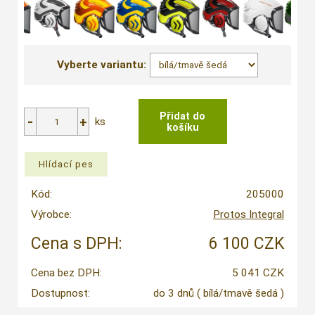
Vyberte variantu:
ks
Kód:
205000
Výrobce:
Protos Integral
Cena s DPH:
6 100 CZK
Cena bez DPH:
5 041 CZK
Dostupnost:
do 3 dnů
( bílá/tmavě šedá )