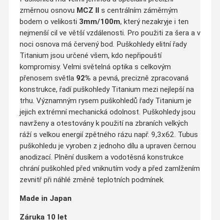
změrnou osnovu
MCZ II
s centrálním záměrným
bodem o velikosti
3mm/100m
, který nezakryje i ten
nejmenší cil ve větší vzdálenosti. Pro použiti za šera a v
noci osnova má červený bod. Puškohledy elitní řady
Titanium jsou určené všem, kdo nepřipouští
kompromisy. Velmi světelná optika s celkovým
přenosem světla
92%
a pevná, precizně zpracovaná
konstrukce, řadí puškohledy Titanium mezi nejlepší na
trhu. Významným rysem puškohledů řady Titanium je
jejich extrémní mechanická odolnost. Puškohledy jsou
navrženy a otestovány k použití na zbraních velkých
ráží s velkou energií zpětného rázu např. 9,3x62. Tubus
puškohledu je vyroben z jednoho dílu a upraven černou
anodizací. Plnění dusíkem a vodotěsná konstrukce
chrání puškohled před vniknutím vody a před zamlžením
zevnitř při náhlé změně teplotních podmínek.
Made in Japan
Záruka 10 let