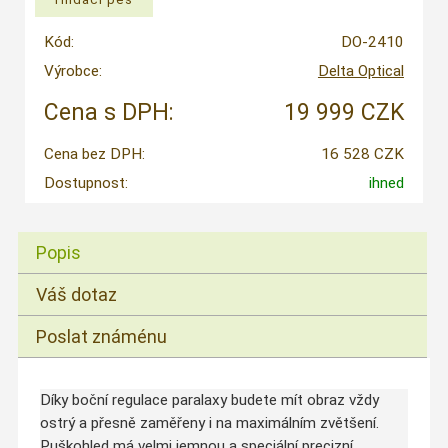
Kód:
DO-2410
Výrobce:
Delta Optical
Cena s DPH:
19 999 CZK
Cena bez DPH:
16 528 CZK
Dostupnost:
ihned
Popis
Váš dotaz
Poslat známénu
Díky boční regulace paralaxy budete mít obraz vždy
ostrý a přesně zaměřeny i na maximálním zvětšení.
Puškohled má velmi jemnou a speciální precizní