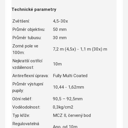
Technické parametry
Zvětšení:
4,5-30x
Průměr objektivu:
50 mm
Průměr tubusu:
30 mm
Zorné pole ve
7,2 m (4,5x) - 1,1 m (30x) m
100m:
Nejkratší ostřící
10m
vzdálenost:
Antireflexní úprava:
Fully Multi Coated
Průměr výstupní
10,44 - 1,62mm
pupily:
Oční reliéf:
90,5 – 92,5mm
Voděodolnost:
0,3kg/cm2
Typ kříže:
MCZ II, červený bod
Regulovatelná
Ano, od 10m