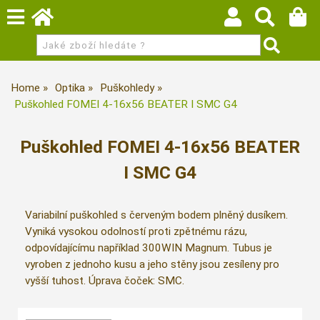
Home
Optika
Puškohledy
Puškohled FOMEI 4-16x56 BEATER I SMC G4
Puškohled FOMEI 4-16x56 BEATER
I SMC G4
Variabilní puškohled s červeným bodem plněný dusíkem.
Vyniká vysokou odolností proti zpětnému rázu,
odpovídajícímu například 300WIN Magnum. Tubus je
vyroben z jednoho kusu a jeho stěny jsou zesíleny pro
vyšší tuhost. Úprava čoček: SMC.