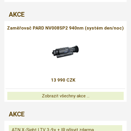
AKCE
Zaměřovač PARD NV008SP2 940nm (systém den/noc)
13 990 CZK
Zobrazit všechny akce ...
AKCE
ATN X-Sight LTV 3-9x + IR přísvit zdarma