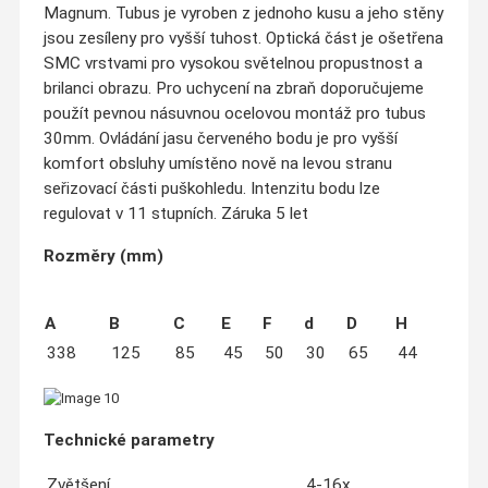
Magnum. Tubus je vyroben z jednoho kusu a jeho stěny
jsou zesíleny pro vyšší tuhost. Optická část je ošetřena
SMC vrstvami pro vysokou světelnou propustnost a
brilanci obrazu. Pro uchycení na zbraň doporučujeme
použít pevnou násuvnou ocelovou montáž pro tubus
30mm. Ovládání jasu červeného bodu je pro vyšší
komfort obsluhy umístěno nově na levou stranu
seřizovací části puškohledu. Intenzitu bodu lze
regulovat v 11 stupních. Záruka 5 let
Rozměry (mm)
A
B
C
E
F
d
D
H
338
125
85
45
50
30
65
44
Technické parametry
Zvětšení
4-16x