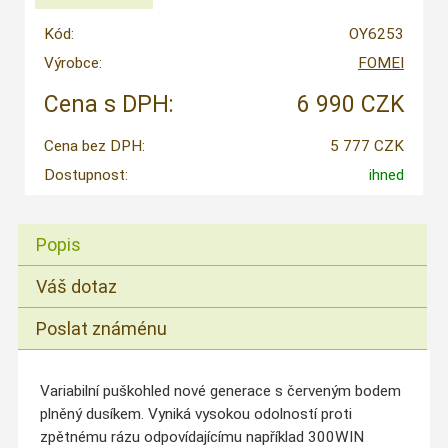
Kód:
OY6253
Výrobce:
FOMEI
Cena s DPH:
6 990 CZK
Cena bez DPH:
5 777 CZK
Dostupnost:
ihned
Popis
Váš dotaz
Poslat známénu
Variabilní puškohled nové generace s červeným bodem
plněný dusíkem. Vyniká vysokou odolností proti
zpětnému rázu odpovídajícímu například 300WIN