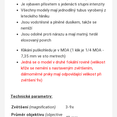
Je vybaven přísvitem s jedenácti stupni intenzity
Všechny modely mají jednodílný tubus vyrobený z
leteckého hliníku
Jsou vodotěsné a plněné dusíkem, takže se
nemlží
Jsou odolné proti nárazu a mají matný, tvrdě
eloxovaný povrch
Klikání puškohledu je v MOA (1 klik je 1/4 MOA -
7,35 mm ve sto metrech)
Jedná se o model v druhé fokální rovině (velikost
kříže se nemění s nastaveným zvětšením,
dálmoměrné prvky mají odpovídající velikost při
zvětšení 9x)
Technické parametry:
Zvětšení
(magnification)
3-9x
Průměr objektivu
(objective