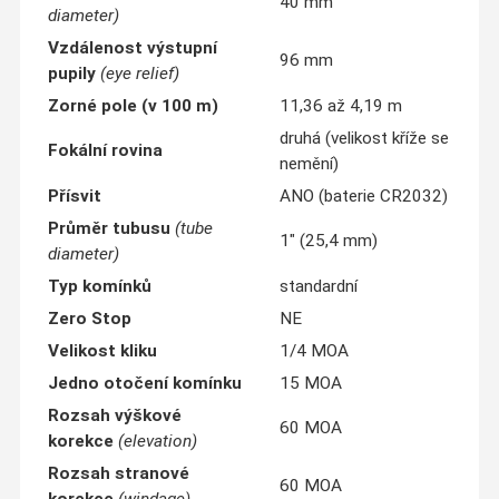
40 mm
diameter)
Vzdálenost výstupní
96 mm
pupily
(eye relief)
Zorné pole (v 100 m)
11,36 až 4,19 m
druhá (velikost kříže se
Fokální rovina
nemění)
Přísvit
ANO (baterie CR2032)
Průměr tubusu
(tube
1" (25,4 mm)
diameter)
Typ komínků
standardní
Zero Stop
NE
Velikost kliku
1/4 MOA
Jedno otočení komínku
15 MOA
Rozsah výškové
60 MOA
korekce
(elevation)
Rozsah stranové
60 MOA