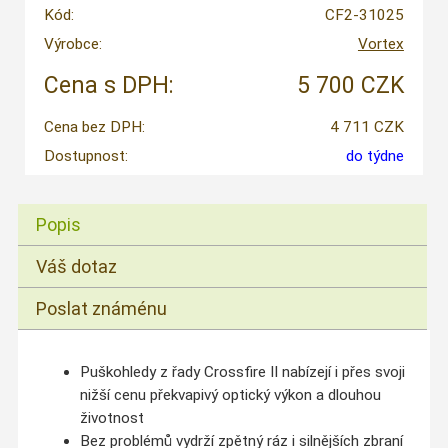
Kód:
CF2-31025
Výrobce:
Vortex
Cena s DPH:
5 700 CZK
Cena bez DPH:
4 711 CZK
Dostupnost:
do týdne
Popis
Váš dotaz
Poslat známénu
Puškohledy z řady Crossfire II nabízejí i přes svoji
nižší cenu překvapivý optický výkon a dlouhou
životnost
Bez problémů vydrží zpětný ráz i silnějších zbraní