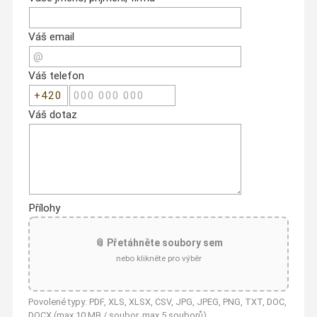
Váš email
Váš telefon
Váš dotaz
Přílohy
📎 Přetáhněte soubory sem
nebo klikněte pro výběr
Povolené typy: PDF, XLS, XLSX, CSV, JPG, JPEG, PNG, TXT, DOC,
DOCX (max 10 MB / soubor, max 5 souborů)