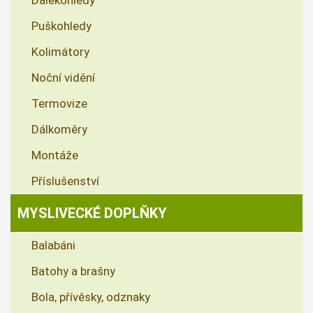
Dalekohledy
Puškohledy
Kolimátory
Noční vidění
Termovize
Dálkoměry
Montáže
Příslušenství
MYSLIVECKÉ DOPLŇKY
Balabáni
Batohy a brašny
Bola, přívěsky, odznaky