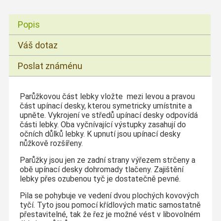
Popis
Váš dotaz
Poslat známénu
Parůžkovou část lebky vložte mezi levou a pravou
část upínací desky, kterou symetricky umístnite a
upněte. Vykrojení ve středů upínací desky odpovídá
části lebky. Oba vyčnívající výstupky zasahují do
očních důlků lebky. K upnutí jsou upínací desky
nůžkově rozšířeny.
Parůžky jsou jen ze zadní strany výřezem strčeny a
obě upínací desky dohromady tlačeny. Zajištění
lebky přes ozubenou tyč je dostatečně pevné.
Pila se pohybuje ve vedení dvou plochých kovových
tyčí. Tyto jsou pomocí křídlových matic samostatně
přestavitelné, tak že řez je možné vést v libovolném