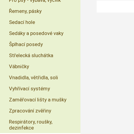
Pro psy - výbava, výcvik
Řemeny, pásky
Sedací hole
Sedáky a posedové vaky
Šplhací posedy
Střelecká sluchátka
Vábničky
Vnadidla, větřidla, soli
Vyhřívací systémy
Zaměřovací lišty a mušky
Zpracování zvěřiny
Respirátory, roušky,
dezinfekce