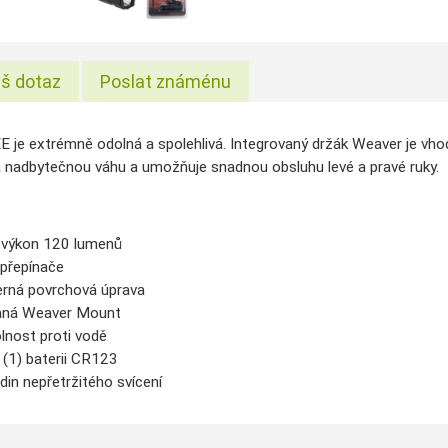
š dotaz
Poslat známénu
 je extrémně odolná a spolehlivá. Integrovaný držák Weaver je vhod
 nadbytečnou váhu a umožňuje snadnou obsluhu levé a pravé ruky.
 výkon 120 lumenů
 přepínače
rná povrchová úprava
aná Weaver Mount
lnost proti vodě
 (1) baterii CR123
in nepřetržitého svícení