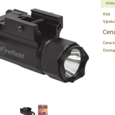
Kód:
Výrobc
Cena
Cena b
Dostup