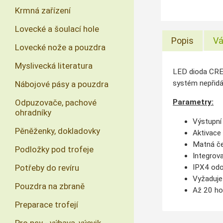
Krmná zařízení
Lovecké a šoulací hole
Popis
Vá
Lovecké nože a pouzdra
Myslivecká literatura
LED dioda CREE
systém nepřidá
Nábojové pásy a pouzdra
Odpuzovače, pachové
Parametry:
ohradníky
Výstupní
Pěněženky, dokladovky
Aktivace
Matná če
Podložky pod trofeje
Integrov
IPX4 odo
Potřeby do revíru
Vyžaduje
Pouzdra na zbraně
Až 20 hod
Preparace trofejí