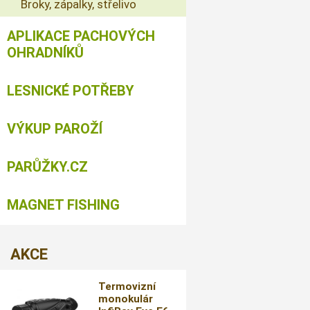
Broky, zápalky, střelivo
APLIKACE PACHOVÝCH
OHRADNÍKŮ
LESNICKÉ POTŘEBY
VÝKUP PAROŽÍ
PARŮŽKY.CZ
MAGNET FISHING
AKCE
Termovizní
monokulár