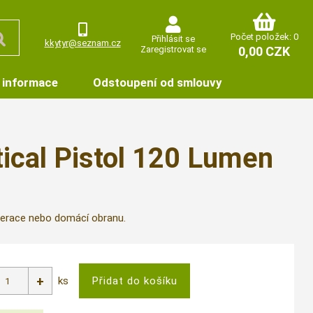
Počet položek: 0
Přihlásit se
kkytyr@seznam.cz
Zaregistrovat se
0,00 CZK
 informace
Odstoupení od smlouvy
actical Pistol 120 Lumen
operace nebo domácí obranu.
ks