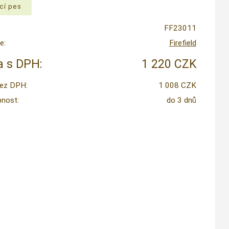
FF23011
e:
Firefield
 s DPH:
1 220 CZK
ez DPH:
1 008 CZK
nost:
do 3 dnů