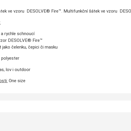
átek ve vzoru DESOLVE® Fire™. Multifunkční šátek ve vzoru DESOLV
:
 a rychle schnoucí
 vzor DESOLVE® Fire™
t jako čelenku, čepici či masku
polyester
s, lov i outdoor
sti:
One size