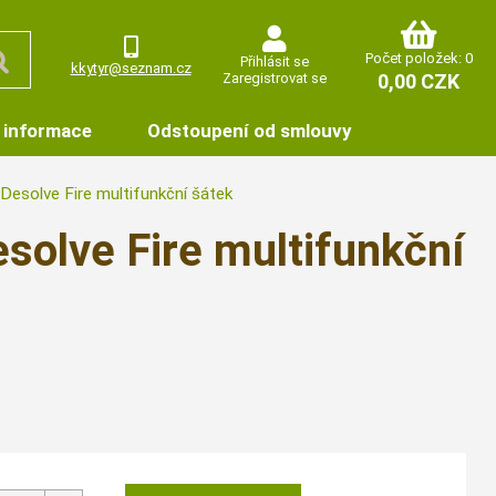
Počet položek: 0
Přihlásit se
kkytyr@seznam.cz
Zaregistrovat se
0,00 CZK
 informace
Odstoupení od smlouvy
esolve Fire multifunkční šátek
solve Fire multifunkční