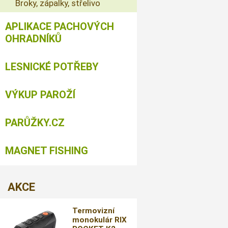
Broky, zápalky, střelivo
APLIKACE PACHOVÝCH
OHRADNÍKŮ
LESNICKÉ POTŘEBY
VÝKUP PAROŽÍ
PARŮŽKY.CZ
MAGNET FISHING
AKCE
Termovizní
monokulár RIX