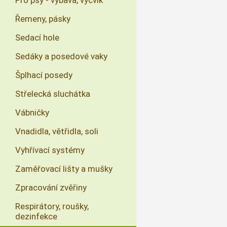
Pro psy - výbava, výcvik
Řemeny, pásky
Sedací hole
Sedáky a posedové vaky
Šplhací posedy
Střelecká sluchátka
Vábničky
Vnadidla, větřidla, soli
Vyhřívací systémy
Zaměřovací lišty a mušky
Zpracování zvěřiny
Respirátory, roušky,
dezinfekce