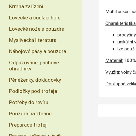
Krmná zařízení
Multifunkční š
Lovecké a šoulací hole
Charakteristika
Lovecké nože a pouzdra
prodyšný
Myslivecká literatura
unikátní
lze použí
Nábojové pásy a pouzdra
Materiál:
100% 
Odpuzovače, pachové
ohradníky
Využití:
volný ča
Pěněženky, dokladovky
Dostupné veliko
Podložky pod trofeje
Potřeby do revíru
Pouzdra na zbraně
Preparace trofejí