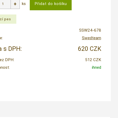
ks
5SW24-678
e:
Swedteam
 s DPH:
620 CZK
ez DPH:
512 CZK
nost:
ihned