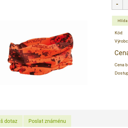
Kód:
Výrobc
Cena
Cena b
Dostup
š dotaz
Poslat známénu