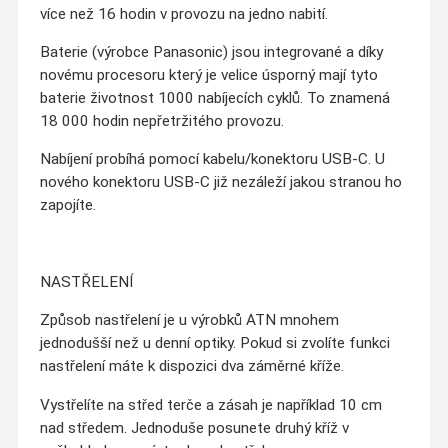
více než 16 hodin v provozu na jedno nabití.
Baterie (výrobce Panasonic) jsou integrované a díky
novému procesoru který je velice úsporný mají tyto
baterie životnost 1000 nabíjecích cyklů. To znamená
18 000 hodin nepřetržitého provozu.
Nabíjení probíhá pomocí kabelu/konektoru USB-C. U
nového konektoru USB-C již nezáleží jakou stranou ho
zapojíte.
NASTŘELENÍ
Způsob nastřelení je u výrobků ATN mnohem
jednodušší než u denní optiky. Pokud si zvolíte funkci
nastřelení máte k dispozici dva záměrné kříže.
Vystřelíte na střed terče a zásah je například 10 cm
nad středem. Jednoduše posunete druhý kříž v