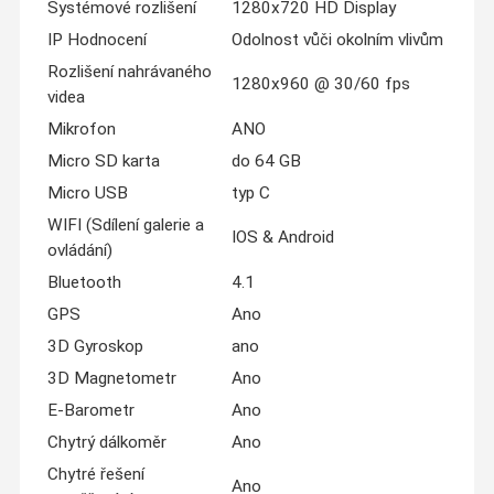
Systémové rozlišení
1280x720 HD Display
IP Hodnocení
Odolnost vůči okolním vlivům
Rozlišení nahrávaného
1280x960 @ 30/60 fps
videa
Mikrofon
ANO
Micro SD karta
do 64 GB
Micro USB
typ C
WIFI (Sdílení galerie a
IOS & Android
ovládání)
Bluetooth
4.1
GPS
Ano
3D Gyroskop
ano
3D Magnetometr
Ano
E-Barometr
Ano
Chytrý dálkoměr
Ano
Chytré řešení
Ano