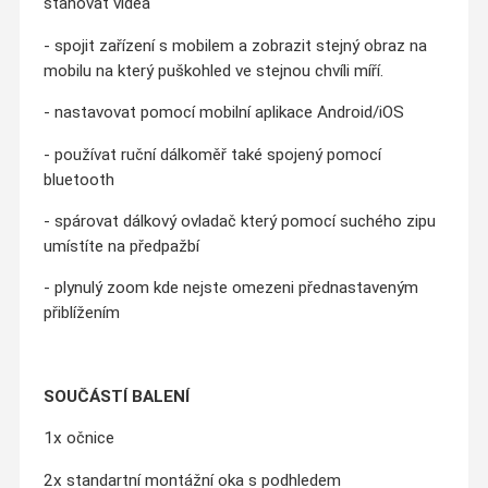
stahovat videa
- spojit zařízení s mobilem a zobrazit stejný obraz na
mobilu na který puškohled ve stejnou chvíli míří.
- nastavovat pomocí mobilní aplikace Android/iOS
- používat ruční dálkoměř také spojený pomocí
bluetooth
- spárovat dálkový ovladač který pomocí suchého zipu
umístíte na předpažbí
- plynulý zoom kde nejste omezeni přednastaveným
přiblížením
SOUČÁSTÍ BALENÍ
1x očnice
2x standartní montážní oka s podhledem