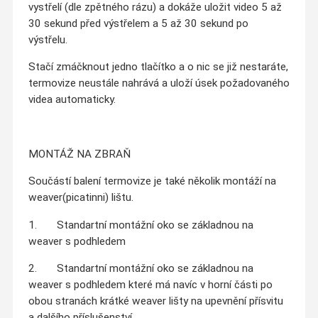
vystřelí (dle zpětného rázu) a dokáže uložit video 5 až
30 sekund před výstřelem a 5 až 30 sekund po
výstřelu.
Stačí zmáčknout jedno tlačítko a o nic se již nestaráte,
termovize neustále nahrává a uloží úsek požadovaného
videa automaticky.
MONTÁŽ NA ZBRAŇ
Součástí balení termovize je také několik montáží na
weaver(picatinni) lištu.
1. Standartní montážní oko se základnou na
weaver s podhledem
2. Standartní montážní oko se základnou na
weaver s podhledem které má navíc v horní části po
obou stranách krátké weaver lišty na upevnění přísvitu
a dalšího příslušenství