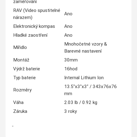
zaměřování
RAV (Video spustitelné
Ano
nárazem)
Elektronický kompas
Ano
Hladké zaostření
Ano
Mnohočetné vzory &
Mířidlo
Barevné nastavení
Montáž
30mm
Výdrž baterie
16hod
Typ baterie
Internal Lithium Ion
13.5"x3"x3" / 343x76x76
Rozměry
mm
Váha
2.03 lb / 0.92 kg
Záruka
3 roky