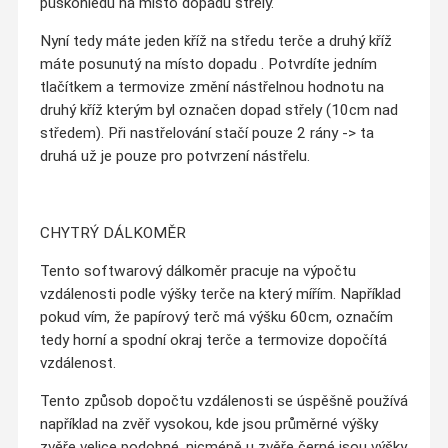
puškohledu na místo dopadu střely.
Nyní tedy máte jeden kříž na středu terče a druhý kříž
máte posunutý na místo dopadu . Potvrdíte jedním
tlačítkem a termovize změní nástřelnou hodnotu na
druhý kříž kterým byl označen dopad střely (10cm nad
středem). Při nastřelování stačí pouze 2 rány -> ta
druhá už je pouze pro potvrzení nástřelu.
CHYTRÝ DÁLKOMĚR
Tento softwarový dálkoměr pracuje na výpočtu
vzdálenosti podle výšky terče na který mířím. Například
pokud vím, že papírový terč má výšku 60cm, označím
tedy horní a spodní okraj terče a termovize dopočítá
vzdálenost.
Tento způsob dopočtu vzdálenosti se úspěšně používá
například na zvěř vysokou, kde jsou průměrné výšky
zvěře velice podobné, nicméně u zvěře černé jsou výšky