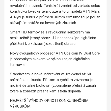
revolučních novinek. Tentokrát změnil od základu celou
konstrukci lovecké termovize a to u modelů ATN Mars
4. Nyní je tubus o průměru 30mm což umožňuje použít
stávající montáže na loveckých zbraních.
Smart HD termovize s revolučním senzorem má
neskutečně jemný obraz. Již nedochází po digitálním
přiblížení k pixelizaci (rozostření) obrazu.
Nový dvoujádrový procesor ATN Obsidian IV Dual Core
je obrovským skokem ve výkonu nejen digitálních
termovizí.
Standartem je nově náhrávání ve frekvenci až 60
snímků za sekundu. Při tomto rychlém záznamu je
možné detailně krokovat (zpomaleně přehrát) zásah
zvěře a zobrazit přesně kam střela dopadla.
NEJVĚTŠÍ VÝHODY OPROTI KONKURENČNÍM
VÝROBKŮM: