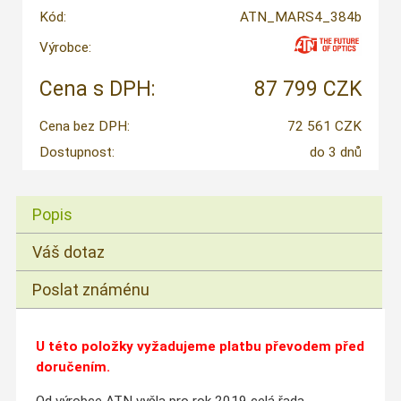
Kód:
ATN_MARS4_384b
Výrobce:
Cena s DPH:
87 799 CZK
Cena bez DPH:
72 561 CZK
Dostupnost:
do 3 dnů
Popis
Váš dotaz
Poslat známénu
U této položky vyžadujeme platbu převodem před
doručením.
Od výrobce ATN vyšla pro rok 2019 celá řada