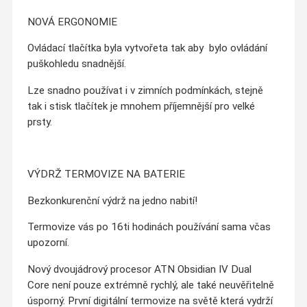
NOVÁ ERGONOMIE
Ovládací tlačítka byla vytvořeta tak aby bylo ovládání
puškohledu snadnější.
Lze snadno používat i v zimních podmínkách, stejně
tak i stisk tlačítek je mnohem příjemnější pro velké
prsty.
VÝDRŽ TERMOVIZE NA BATERIE
Bezkonkurenční výdrž na jedno nabití!
Termovize vás po 16ti hodinách používání sama včas
upozorní.
Nový dvoujádrový procesor
ATN Obsidian IV Dual
Core
není pouze extrémně rychlý, ale také neuvěřitelně
úsporný. První digitální termovize na světě která vydrží