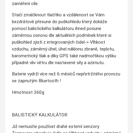
zaměření cíle.
Stačí zmáčknout tlačítko a vzdálenost se Vám
bezdrátově přesune do puškohledu který dokáže
pomocí balistického kalkulátoru ihned posune
záměrnou osnovu dle aktuálních podmínek které si
puškohled zjistí z integrovaných čidel-> Vlhkost
vzduchu, záměrný úhel, úhel náklonu zbraně, teplotu,
barometrický tlak a díky GPS také nadmořškou výšku
případně vliv větru dle nastavené síly a azimutu..
Baterie vydrží více než 6 měsíců nepřetržitého provozu
se zapnutým Bluetooth !
Hmotnost 360g
BALISTICKÝ KALKULÁTOR
Již nemusíte používat drahé externí senzory.