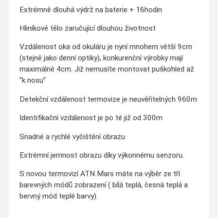
Extrémně dlouhá výdrž na baterie + 16hodin
Hliníkové tělo zaručující dlouhou životnost
Vzdálenost oka od okuláru je nyní mnohem větší 9cm
(stejně jako denní optiky), konkurenční výrobky mají
maximálně 4cm. Již nemusíte montovat puškohled až
"k nosu”
Detekční vzdálenost termovize je neuvěřitelných 960
m
Identifikační vzdálenost je po té již od 300
m
Snadné a rychlé vyčištění obrazu
Extrémní jemnost obrazu díky výkonnému senzoru.
S novou termovizí ATN Mars máte na výběr ze tří
barevných módů zobrazení ( bílá teplá, česná teplá a
bervný mód teplé barvy).