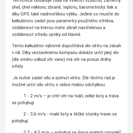
Termovize obsahuje čidla na Vlhkost vzduchu, záměrný
úhel, úhel náklonu zbraně, teplotu, barometrický tlak a
díky GPS také nadmořškou výšku. Jediné co musíte do
kalkulátoru zadat jsou parametry použitého střeliva,
vzdálenost na kterou máte zbraň nastřelenou a
vzdálenost středu optiky od hlavně.
Tento kalkulátor výborně dopočítává vliv větru na zásah
v cíli. Díky vestavěnému kompasu dokáže určit jaký vliv
(dle směru odkud vítr vane) má vítr na posun dráhy
střely.
Je nutné zadat sílu a azimut větru. Dle těchto rad je
možné určit sílu větru s velice malou odchylkou:
· 1 - 2 m/s – je cítit vítr na tváři, velké listy a tráva
se pohybují
· 2 - 3,6 m/s - malé listy a těžké stonky travin se
pohybují
· 2,7 - 4,5 m/s – pohybují se špice malých stromků