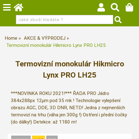
Home
AKCE & VÝPRODEJ
Termovizní monokulár Hikmicro Lynx PRO LH25
Termovizní monokulár Hikmicro
Lynx PRO LH25
***NOVINKA ROKU 2021!*** ŘADA PRO Jádro
384x288px 12µm pod 35 mk ! Technologie vylepšení
obrazu AGC, DDE, 3D DNR, NETD! Jedna z nejmenších
termovizí na trhu (váha jen 300g !) Ostření i přední čočky
(do dálky!) Detekce: až 1180 m!