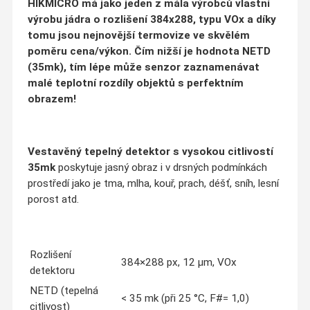
HIKMICRO má jako jeden z mála výrobců vlastní
výrobu jádra o rozlišení 384x288, typu VOx a díky
tomu jsou nejnovější termovize ve skvělém
poměru cena/výkon. Čím nižší je hodnota NETD
(35mk), tím lépe může senzor zaznamenávat
malé teplotní rozdíly objektů s perfektním
obrazem!
Vestavěný tepelný detektor s vysokou citlivostí
35mk
poskytuje jasný obraz i v drsných podmínkách
prostředí jako je tma, mlha, kouř, prach, déšť, sníh, lesní
porost atd.
Rozlišení
384×288 px, 12 µm, VOx
detektoru
NETD (tepelná
< 35 mk (při 25 °C, F#= 1,0)
citlivost)