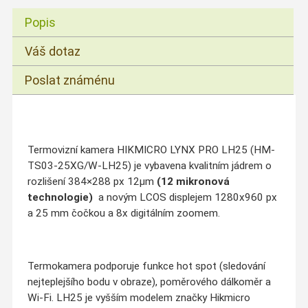
Popis
Váš dotaz
Poslat známénu
Termovizní kamera HIKMICRO LYNX PRO LH25 (HM-
TS03-25XG/W-LH25) je vybavena kvalitním jádrem o
rozlišení 384×288 px 12µm
(12 mikronová
technologie)
a novým LCOS displejem 1280x960 px
a 25 mm čočkou a 8x digitálním zoomem.
Termokamera podporuje funkce hot spot (sledování
nejteplejšího bodu v obraze), poměrového dálkoměr a
Wi-Fi. LH25 je vyšším modelem značky Hikmicro