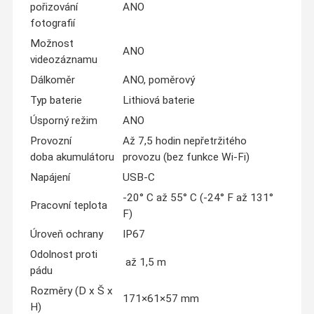
pořizování
ANO
fotografií
Možnost
ANO
videozáznamu
Dálkoměr
ANO, poměrový
Typ baterie
Lithiová baterie
Úsporný režim
ANO
Provozní
Až 7,5 hodin nepřetržitého
doba akumulátoru
provozu (bez funkce Wi-Fi)
Napájení
USB-C
-20° C až 55° C (-24° F až 131°
Pracovní teplota
F)
Úroveň ochrany
IP67
Odolnost proti
až 1,5 m
pádu
Rozměry (D x Š x
171×61×57 mm
H)